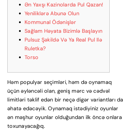
Ən Yaxşı Kazinolarda Pul Qazan!
Yeniliklərə Abunə Olun
Kommunal Ödənişlər
Sağlam Həyata Bizimlə Başlayın
Pulsuz Şəkildə Və Ya Real Pul Ilə
Ruletka?
Torso
Həm populyar seçimləri, həm də oynamaq
üçün əyləncəli olan, geniş mərc və cədvəl
limitləri təklif edən bir neçə digər variantları da
əhatə edəcəyik. Oynamaq istədiyiniz oyunlar
ən məşhur oyunlar olduğundan ilk öncə onlara
toxunayacağıq.