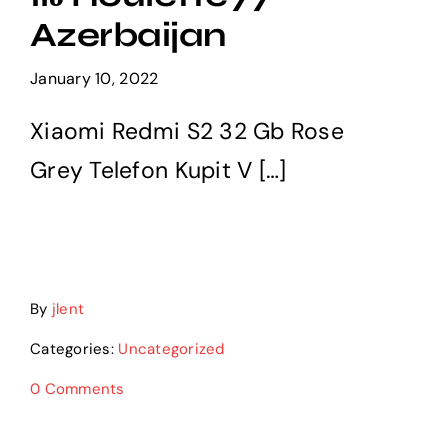
Services
Azerbaijan
January 10, 2022
Careers
Xiaomi Redmi S2 32 Gb Rose
Contact us
Grey Telefon Kupit V […]
By
jlent
Categories:
Uncategorized
0 Comments