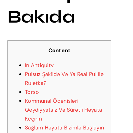
Bakıda
Content
In Antiquity
Pulsuz Şəkildə Və Ya Real Pul Ilə
Ruletka?
Torso
Kommunal Ödənişləri
Qeydiyyatsız Və Sürətli Həyata
Keçirin
Sağlam Həyata Bizimlə Başlayın