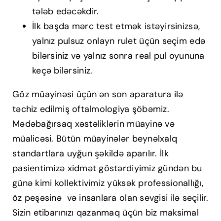
tələb edəcəkdir.
İlk başda mərc test etmək istəyirsinizsə,
yalnız pulsuz onlayn rulet üçün seçim edə
bilərsiniz və yalnız sonra real pul oyununa
keçə bilərsiniz.
Göz müayinəsi üçün ən son aparatura ilə
təchiz edilmiş oftalmologiya şöbəmiz.
Mədəbağırsaq xəstəliklərin müayinə və
müalicəsi. Bütün müayinələr beynəlxalq
standartlara uyğun şəkildə aparılır. İlk
pasientimizə xidmət göstərdiyimiz gündən bu
günə kimi kollektivimiz yüksək professionallığı,
öz peşəsinə və insanlara olan sevgisi ilə seçilir.
Sizin etibarınızı qazanmaq üçün biz maksimal