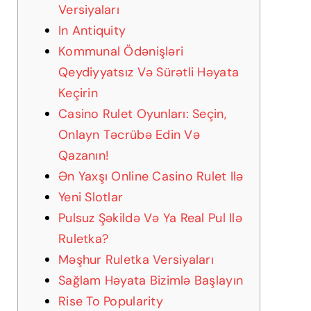
Versiyaları
In Antiquity
Kommunal Ödənişləri
Qeydiyyatsız Və Sürətli Həyata
Keçirin
Casino Rulet Oyunları: Seçin,
Onlayn Təcrübə Edin Və
Qazanın!
Ən Yaxşı Online Casino Rulet Ilə
Yeni Slotlar
Pulsuz Şəkildə Və Ya Real Pul Ilə
Ruletka?
Məşhur Ruletka Versiyaları
Sağlam Həyata Bizimlə Başlayın
Rise To Popularity