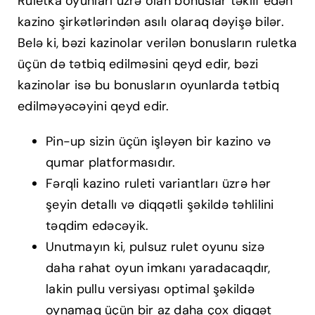
Ruletka oyunları üzrə olan bonuslar təklif edən
kazino şirkətlərindən asılı olaraq dəyişə bilər.
Belə ki, bəzi kazinolar verilən bonusların ruletka
üçün də tətbiq edilməsini qeyd edir, bəzi
kazinolar isə bu bonusların oyunlarda tətbiq
edilməyəcəyini qeyd edir.
Pin-up sizin üçün işləyən bir kazino və
qumar platformasıdır.
Fərqli kazino ruleti variantları üzrə hər
şeyin detallı və diqqətli şəkildə təhlilini
təqdim edəcəyik.
Unutmayın ki, pulsuz rulet oyunu sizə
daha rahat oyun imkanı yaradacaqdır,
lakin pullu versiyası optimal şəkildə
oynamaq üçün bir az daha çox diqqət