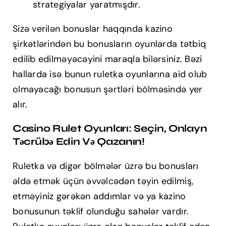
strategiyalar yaratmışdır.
Sizə verilən bonuslar haqqında kazino
şirkətlərindən bu bonusların oyunlarda tətbiq
edilib edilməyəcəyini maraqla bilərsiniz. Bəzi
hallarda isə bunun ruletka oyunlarına aid olub
olmayacağı bonusun şərtləri bölməsində yer
alır.
Casino Rulet Oyunları: Seçin, Onlayn
Təcrübə Edin Və Qazanın!
Ruletka və digər bölmələr üzrə bu bonusları
əldə etmək üçün əvvəlcədən təyin edilmiş,
etməyiniz gərəkən addımlar və ya kazino
bonusunun təklif olunduğu sahələr vardır.