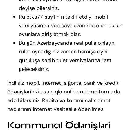
dəyişə bilərsiniz.
Ruletka77 saytının təklif etdiyi mobil
versiyasında veb sayt üzərində olan bütün
oyunlara giriş etmək olar.
Bu gün Azərbaycanda real pulla onlayn
rulet oynadığınız zaman həmişə eyni
quruluşa sahib rulet versiyalarına rast
gələcəksiniz.
İndi siz mobil, internet, sığorta, bank və kredit
ödənişlərinizi asanlıqla online odeme formada
edə bilərsiniz. Rabitə və kommunal xidmət
haqlarının internet vasitəsilə ödənilməsi
Kommunal Ödənişləri