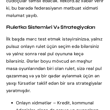
cüdoçular təmsil edəcək. Rekord.az xəbər verir
ki, bu barədə federasiyanın mətbuat xidməti
məlumat yayıb.
Ruletka Sistemləri Və Strategiyaları
İlk başda mərc test etmək istəyirsinizsə, yalnız
pulsuz onlayn rulet üçün seçim edə bilərsiniz
və yalnız sonra real pul oyununa keçə
bilərsiniz. Əsrlər boyu mövcud ən məşhur
masa oyunlarından biri olan rulet, sizə real pul
qazanmaq və ya bir qədər əylənmək üçün ən
yaxşı fürsətlər təklif edən bir sıra strategiyalar
yaratmışdır.
Onlayn xidmətlər – Kredit, kommunal