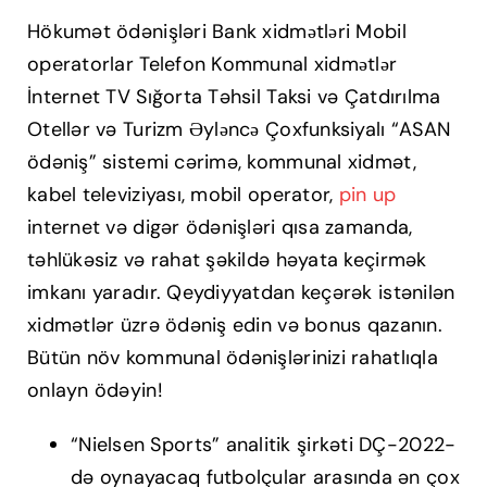
Hökumət ödənişləri Bank xidmәtlәri Mobil
operatorlar Telefon Kommunal xidmәtlәr
İnternet TV Sığorta Təhsil Taksi və Çatdırılma
Otellər və Turizm Әylәncә Çoxfunksiyalı “ASAN
ödəniş” sistemi cərimə, kommunal xidmət,
kabel televiziyası, mobil operator,
pin up
internet və digər ödənişləri qısa zamanda,
təhlükəsiz və rahat şəkildə həyata keçirmək
imkanı yaradır. Qeydiyyatdan keçərək istənilən
xidmətlər üzrə ödəniş edin və bonus qazanın.
Bütün növ kommunal ödənişlərinizi rahatlıqla
onlayn ödəyin!
“Nielsen Sports” analitik şirkəti DÇ-2022-
də oynayacaq futbolçular arasında ən çox