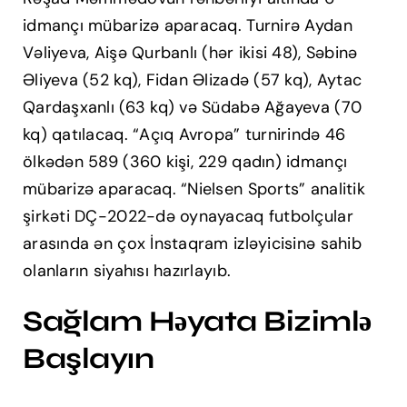
idmançı mübarizə aparacaq. Turnirə Aydan
Vəliyeva, Aişə Qurbanlı (hər ikisi 48), Səbinə
Əliyeva (52 kq), Fidan Əlizadə (57 kq), Aytac
Qardaşxanlı (63 kq) və Südabə Ağayeva (70
kq) qatılacaq. “Açıq Avropa” turnirində 46
ölkədən 589 (360 kişi, 229 qadın) idmançı
mübarizə aparacaq. “Nielsen Sports” analitik
şirkəti DÇ-2022-də oynayacaq futbolçular
arasında ən çox İnstaqram izləyicisinə sahib
olanların siyahısı hazırlayıb.
Sağlam Həyata Bizimlə
Başlayın