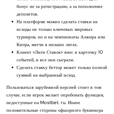
бонус не за регистрацию, а за пополнение
депозитов.
На платформе можно сделать ставки на
исходы не только ключевых мировых
турниров, но и на чемпионаты Алжира или
Кипра, матчи в низших лигах.
Клиент «Лиги Ставок» внес в карточку 10
событий, и все они сыграли.
Сделать ставку беттор может только полной
суммой на выбранный исход.
Пользоваться зарубежной версией стоит в том
случае, если игрок желает опробовать функции,
недоступные на Mostbet. ru. Иначе
положительные стороны офшорного букмекера