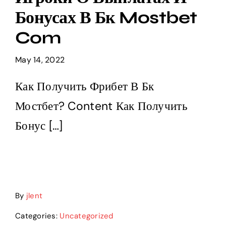
Services
Бонусах В Бк Mostbet
Com
Careers
May 14, 2022
Contact us
Как Получить Фрибет В Бк
Мостбет? Content Как Получить
Бонус […]
By
jlent
Categories:
Uncategorized