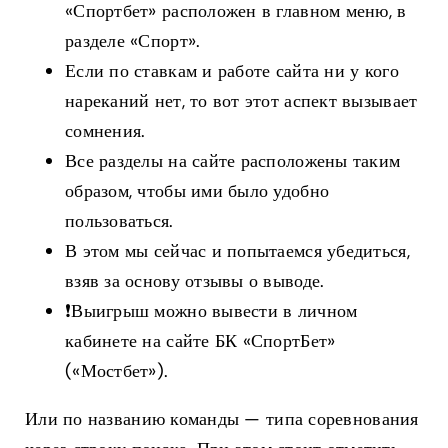
«Спортбет» расположен в главном меню, в
разделе «Спорт».
Если по ставкам и работе сайта ни у кого
нареканий нет, то вот этот аспект вызывает
сомнения.
Все разделы на сайте расположены таким
образом, чтобы ими было удобно
пользоваться.
В этом мы сейчас и попытаемся убедиться,
взяв за основу отзывы о выводе.
❗️Выигрыш можно вывести в личном
кабинете на сайте БК «СпортБет»
(«Мостбет»).
Или по названию команды — типа соревнования