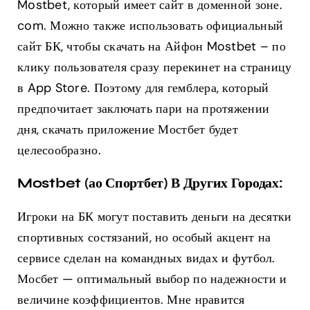
Mostbet, который имеет сайт в доменной зоне.
com. Можно также использовать официальный
сайт БК, чтобы скачать на Айфон Mostbet – по
клику пользователя сразу перекинет на страницу
в App Store. Поэтому для гемблера, который
предпочитает заключать пари на протяжении
дня, скачать приложение Мостбет будет
целесообразно.
Mostbet (ао Спортбет) В Других Городах:
Игроки на БК могут поставить деньги на десятки
спортивных состязаний, но особый акцент на
сервисе сделан на командных видах и футбол.
Мосбет — оптимальный выбор по надежности и
величине коэффициентов. Мне нравится