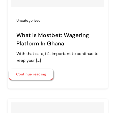
Uncategorized
What Is Mostbet: Wagering
Platform In Ghana
With that said, it’s important to continue to
keep your […]
Continue reading