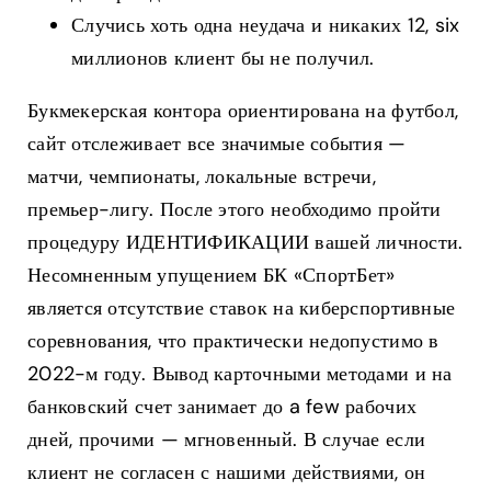
Случись хоть одна неудача и никаких 12, six
миллионов клиент бы не получил.
Букмекерская контора ориентирована на футбол,
сайт отслеживает все значимые события —
матчи, чемпионаты, локальные встречи,
премьер-лигу. После этого необходимо пройти
процедуру ИДЕНТИФИКАЦИИ вашей личности.
Несомненным упущением БК «СпортБет»
является отсутствие ставок на киберспортивные
соревнования, что практически недопустимо в
2022-м году. Вывод карточными методами и на
банковский счет занимает до a few рабочих
дней, прочими — мгновенный. В случае если
клиент не согласен с нашими действиями, он