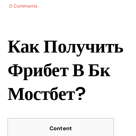
0 Comments
Как Получить
Фрибет В Бк
Мостбет?
Content