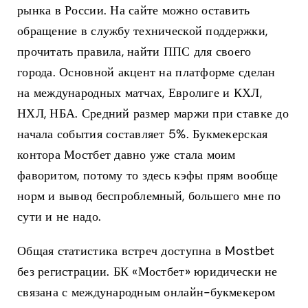
рынка в России. На сайте можно оставить
обращение в службу технической поддержки,
прочитать правила, найти ППС для своего
города. Основной акцент на платформе сделан
на международных матчах, Евролиге и КХЛ,
НХЛ, НБА. Средний размер маржи при ставке до
начала события составляет 5%. Букмекерская
контора Мостбет давно уже стала моим
фаворитом, потому то здесь кэфы прям вообще
норм и вывод беспроблемный, большего мне по
сути и не надо.
Общая статистика встреч доступна в Mostbet
без регистрации. БК «Мостбет» юридически не
связана с международным онлайн-букмекером