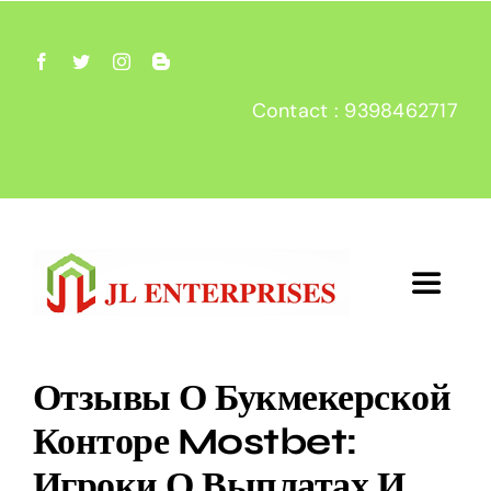
Skip
to
content
Contact : 9398462717
Toggle
Navigat
Home
Отзывы О Букмекерской
Конторе Mostbet:
About
Игроки О Выплатах И