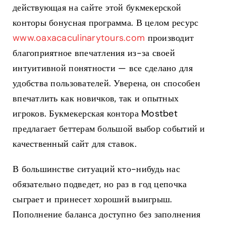
действующая на сайте этой букмекерской
конторы бонусная программа. В целом ресурс
www.oaxacaculinarytours.com
производит
благоприятное впечатления из-за своей
интуитивной понятности — все сделано для
удобства пользователей. Уверена, он способен
впечатлить как новичков, так и опытных
игроков. Букмекерская контора Mostbet
предлагает беттерам большой выбор событий и
качественный сайт для ставок.
В большинстве ситуаций кто-нибудь нас
обязательно подведет, но раз в год цепочка
сыграет и принесет хороший выигрыш.
Пополнение баланса доступно без заполнения