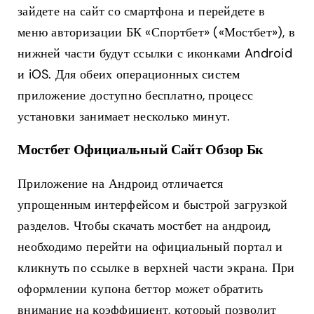
зайдете на сайт со смартфона и перейдете в
меню авторизации БК «Спортбет» («Мостбет»), в
нижней части будут ссылки с иконками Android
и iOS. Для обеих операционных систем
приложение доступно бесплатно, процесс
установки занимает несколько минут.
Мостбет Официальный Сайт Обзор Бк
Приложение на Андроид отличается
упрощенным интерфейсом и быстрой загрузкой
разделов. Чтобы скачать мостбет на андроид,
необходимо перейти на официальный портал и
кликнуть по ссылке в верхней части экрана. При
оформлении купона беттор может обратить
внимание на коэффициент, который позволит