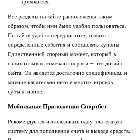
приходится.
Все разделы на сайте расположены таким
образом, чтобы ими было удобно пользоваться.
По сайту удобно передвигаться, искать
определенные события и составлять купоны.
Единственный спорный момент, который в
своих отзывах отмечают игроки – это дизайн
сайта. Он является достаточно специфичным, и
мнение касательно него у многих игроков
субъективное.
Мобильные Приложения Спортбет
Рекомендуется использовать одну платежную
систему для пополнения счета и вывода средств.