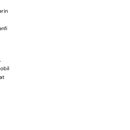
ərin
nfi
.
obil
at