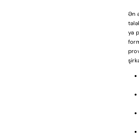
Ən ə
tələ
ya p
form
prov
şirk