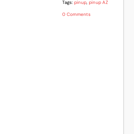
Tags:
pinup
,
pinup AZ
0 Comments