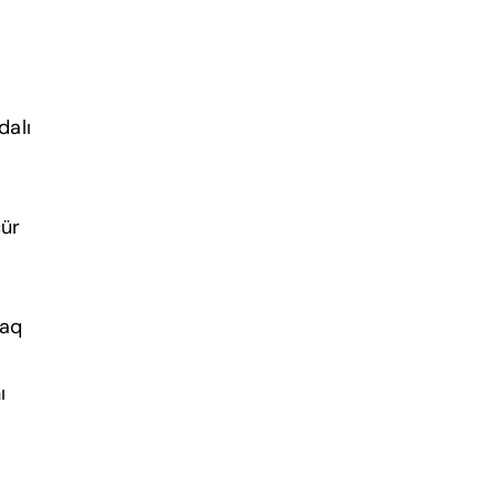
dalı
cür
maq
ı