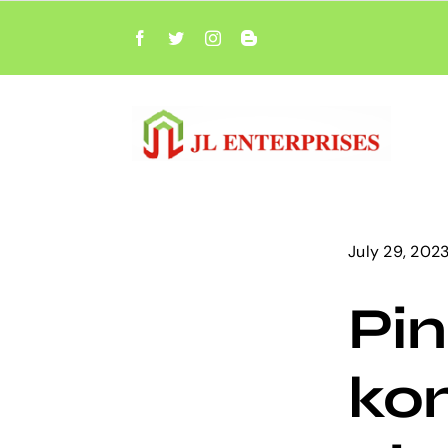
Skip
to
content
July 29, 202
Pi
kon