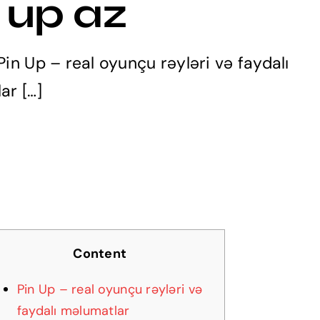
 up az
in Up – real oyunçu rəyləri və faydalı
ar […]
Content
Pin Up – real oyunçu rəyləri və
faydalı məlumatlar