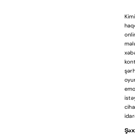
Kim
haqq
onli
məl
xəbə
kont
şərh
oyun
emo
istə
ciha
idar
Şəx