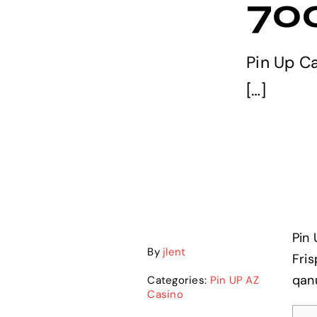
700
Pin Up C
[…]
Pin
By
jlent
Fris
qanu
Categories:
Pin UP AZ
Casino