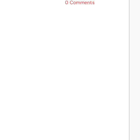
0 Comments