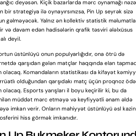
lanğıc deyəsən. Kiçik bazarlarda mərc oynamağı nəz
n bir strategiya ilə oynayırsınızsa, Pin Up seyrək sizə
n gəlməyəcək. Yalnız ən kollektiv statistik məlumatla
lir və davam edən hadisələrin qrafik təsviri ələlxüsus
lı deyil.
rtun üstünlüyü onun populyarlığıdır, ona ötrü də
ernetdə qarşıdan gələn matçlar haqqında elan tapma
 olacaq. Komandaların statistikası da kifayət kəmiyy
ərrüatlı olduğundan qarşıdakı matç üçün proqnoz öd
 olacaq. Esports yarışları il boyu keçirilir ki, bu da
ənilən müddət mərc etməyə və keyfiyyətli ənam əldə
yə imkan verir. Onların mahiyyət üstünlüyü əsl kazi
sferini hiss görmək imkanıdır.
in Up Bukmeker Kontorun