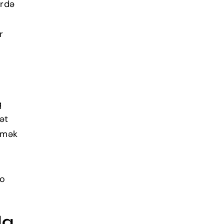
ərdə
r
q
ət
əmək
no
da