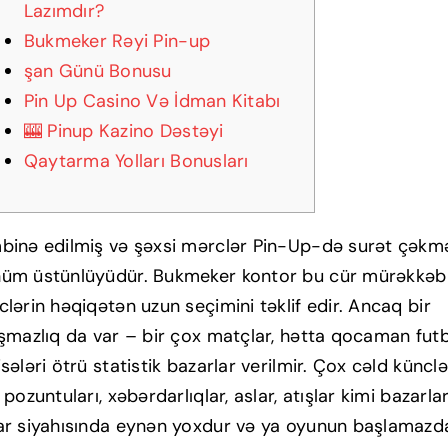
Lazımdır?
Bukmeker Rəyi Pin-up
şan Günü Bonusu
Pin Up Casino Və İdman Kitabı
🎰 Pinup Kazino Dəstəyi
Qaytarma Yolları Bonusları
binə edilmiş və şəxsi mərclər Pin-Up-də surət çəkm
üm üstünlüyüdür. Bukmeker kontor bu cür mürəkkəb
lərin həqiqətən uzun seçimini təklif edir. Ancaq bir
şmazlıq da var – bir çox matçlar, hətta qocaman fut
sələri ötrü statistik bazarlar verilmir. Çox cəld künclə
 pozuntuları, xəbərdarlıqlar, aslar, atışlar kimi bazarla
ar siyahısında eynən yoxdur və ya oyunun başlamazd