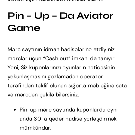
Pin – Up – Da Aviator
Game
Mərc saytının idman hadisələrinə etdiyiniz
mərclər üçün “Cash out” imkanı da tanıyır.
Yəni, Siz kuponlarınızı oyunların nəticəsinin
yekunlaşmasını gözləmədən operator
tərəfindən təklif olunan sığorta məbləğinə sata
və mərcdən çəkilə bilərsiniz.
Pin-up mərc saytında kuponlarda eyni
anda 30-a qədər hadisə yerləşdirmək
mümkündür.