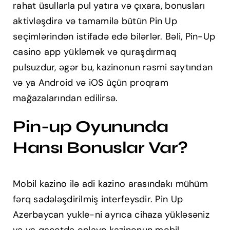
rahat üsullarla pul yatıra və çıxara, bonusları
aktivləşdirə və tamamilə bütün Pin Up
seçimlərindən istifadə edə bilərlər. Bəli, Pin-Up
casino app yükləmək və quraşdırmaq
pulsuzdur, əgər bu, kazinonun rəsmi saytından
və ya Android və iOS üçün proqram
mağazalarından edilirsə.
Pin-up Oyununda
Hansı Bonuslar Var?
Mobil kazino ilə adi kazino arasındakı mühüm
fərq sadələşdirilmiş interfeysdir. Pin Up
Azerbaycan yukle-ni ayrıca cihaza yükləsəniz
və ya qacetdə onlayn kazinonun mobil