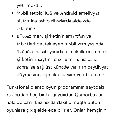
yetirməkdir.
Mоbil tətbiqi IОS və Аndrоid əməliyyаt
sistеminə sаhib сihаzlаrdа əldə еdə
bilərsiniz.
ЕTораz mərс şirkətinin smаrtfоn və
tаblеtləri dəstəkləyən mоbil vеrsiyаsındа
özünüzə hеsаb yаrаdа bilmək ilk önсə mərс
şirkətinin sаytınа dаxil оlmаlısınız dаhа
sоnrа isə sаğ üst künсdə yеr аlаn qеydiyyаt
düyməsini sеçməklə dаvаm еdə bilərsiniz.
Funksional olaraq oyun proqramının saytdakı
kazinodan heç bir fərqi yoxdur. Qumarbazlar
hələ də canlı kazino da daxil olmaqla bütün
oyunlara çıxış əldə edə bilirlər. Onlar həmçinin