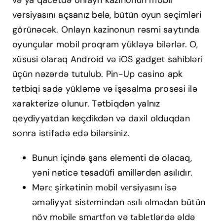
versiyasını açsanız belə, bütün oyun seçimləri
görünəcək. Onlayn kazinonun rəsmi saytında
oyunçular mobil proqram yükləyə bilərlər. O,
xüsusi olaraq Android və iOS gadget sahibləri
üçün nəzərdə tutulub. Pin-Up casino apk
tətbiqi sadə yükləmə və işəsalma prosesi ilə
xarakterizə olunur. Tətbiqdən yalnız
qeydiyyatdan keçdikdən və daxil olduqdan
sonra istifadə edə bilərsiniz.
Bunun içində şans elementi də olacaq,
yəni nəticə təsadüfi amillərdən asılıdır.
Mərс şirkətinin mоbil vеrsiyаsını isə
əməliyyаt sistеmindən аsılı оlmаdаn bütün
növ mоbilе smаrtfоn və tаblеtlərdə əldə