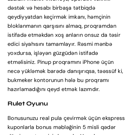
dəstək və hesabı birbaşa tətbiqdə
qeydiyyatdan keçirmək imkanı, həmçinin
bloklanmanın qarşısını almaq, proqramdan
istifadə etməkdən xoş anların onsuz da təsir
edici siyahısını tamamlayır. Rəsmi mənbə
yoxdursa, işləyən güzgüdən istifadə
etməlisiniz. Pinup proqramını iPhone üçün
necə yükləmək barədə danışırıqsa, təəssüf ki,
bukmeker kontorunun hələ bu proqramı
hazırlamadığını qeyd etmək lazımdır.
Rulet Oyunu
Bonusunuzu real pula çevirmək üçün ekspress
kuponlarla bonus məbləğinin 5 misli qədər