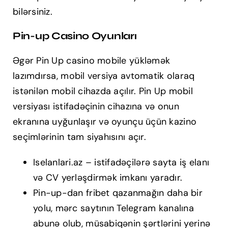
bilərsiniz.
Pin-up Casino Oyunları
Əgər Pin Up casino mobile yükləmək
lazımdırsa, mobil versiya avtomatik olaraq
istənilən mobil cihazda açılır. Pin Up mobil
versiyası istifadəçinin cihazına və onun
ekranına uyğunlaşır və oyunçu üçün kazino
seçimlərinin tam siyahısını açır.
Iselanlari.az – istifadəçilərə sayta iş elanı
və CV yerləşdirmək imkanı yaradır.
Pin-up-dan fribet qazanmağın daha bir
yolu, mərc saytının Telegram kanalına
abunə olub, müsabiqənin şərtlərini yerinə