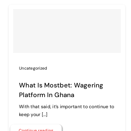
Uncategorized
What Is Mostbet: Wagering
Platform In Ghana
With that said, it’s important to continue to
keep your […]
Continue reading