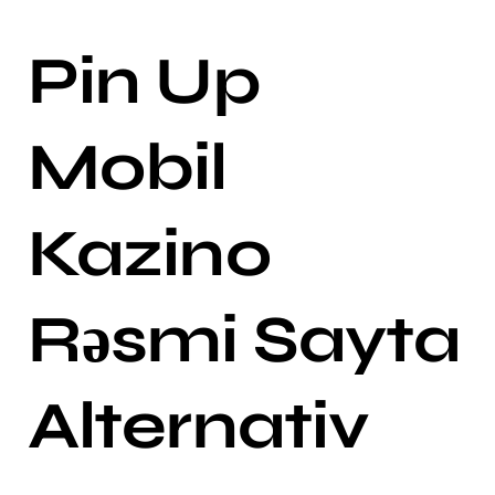
Pin Up
Mobil
Kazino
Rəsmi Sayta
Alternativ