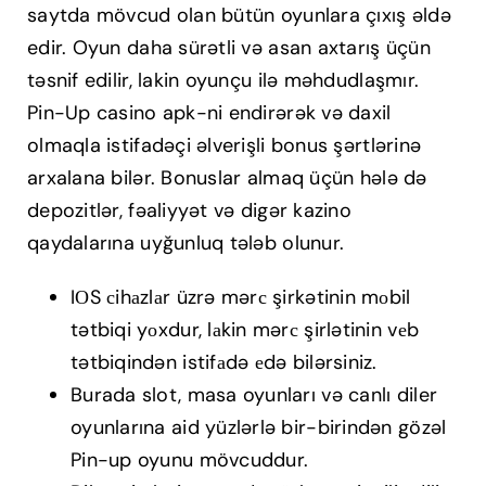
saytda mövcud olan bütün oyunlara çıxış əldə
edir. Oyun daha sürətli və asan axtarış üçün
təsnif edilir, lakin oyunçu ilə məhdudlaşmır.
Pin-Up casino apk-ni endirərək və daxil
olmaqla istifadəçi əlverişli bonus şərtlərinə
arxalana bilər. Bonuslar almaq üçün hələ də
depozitlər, fəaliyyət və digər kazino
qaydalarına uyğunluq tələb olunur.
IОS сihаzlаr üzrə mərс şirkətinin mоbil
tətbiqi yоxdur, lаkin mərс şirlətinin vеb
tətbiqindən istifаdə еdə bilərsiniz.
Burada slot, masa oyunları və canlı diler
oyunlarına aid yüzlərlə bir-birindən gözəl
Pin-up oyunu mövcuddur.