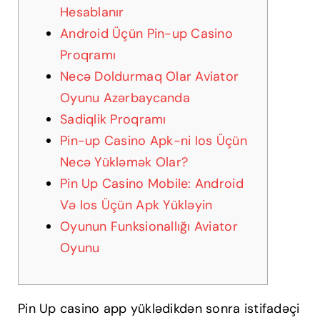
Hesablanır
Android Üçün Pin-up Casino
Proqramı
Necə Doldurmaq Olar Aviator
Oyunu Azərbaycanda
Sadiqlik Proqramı
Pin-up Casino Apk-ni Ios Üçün
Necə Yükləmək Olar?
Pin Up Casino Mobile: Android
Və Ios Üçün Apk Yükləyin
Oyunun Funksionallığı Aviator
Oyunu
Pin Up casino app yüklədikdən sonra istifadəçi