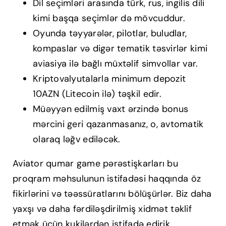
Dil seçimləri arasında türk, rus, ingilis dili
kimi başqa seçimlər də mövcuddur.
Oyunda təyyarələr, pilotlar, buludlar,
kompaslar və digər tematik təsvirlər kimi
aviasiya ilə bağlı müxtəlif simvollar var.
Kriptovalyutalarla minimum depozit
10AZN (Litecoin ilə) təşkil edir.
Müəyyən edilmiş vaxt ərzində bonus
mərcini geri qazanmasanız, o, avtomatik
olaraq ləğv ediləcək.
Aviator qumar game pərəstişkarları bu
proqram məhsulunun istifadəsi haqqında öz
fikirlərini və təəssüratlarını bölüşürlər. Biz daha
yaxşı və daha fərdiləşdirilmiş xidmət təklif
etmək üçün kukilərdən istifadə edirik.