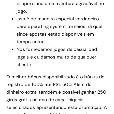
proporciona uma aventura agradável no
jogo.
Isso é de maneira especial verdadeiro
para operating system torneios na qual
since apostas estão disponíveis em
tempo actual.
Nós fornecemos jogos de casualidad
legais e cuidamos muito de qualquer
cliente.
O melhor bônus disponibilizado é o bônus de
registro de 100% até R$1. 500. Além do
dinheiro extra, também é possível ganhar 250
giros grátis no ano de caça-níqueis
selecionados apresentando esta promoção. A