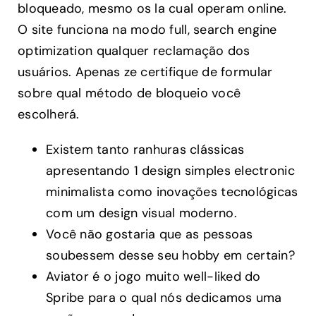
bloqueado, mesmo os la cual operam online.
O site funciona na modo full, search engine
optimization qualquer reclamação dos
usuários. Apenas ze certifique de formular
sobre qual método de bloqueio você
escolherá.
Existem tanto ranhuras clássicas
apresentando 1 design simples electronic
minimalista como inovações tecnológicas
com um design visual moderno.
Você não gostaria que as pessoas
soubessem desse seu hobby em certain?
Aviator é o jogo muito well-liked do
Spribe para o qual nós dedicamos uma