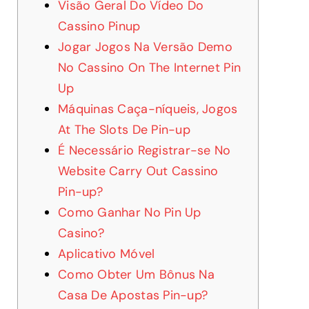
Visão Geral Do Vídeo Do
Cassino Pinup
Jogar Jogos Na Versão Demo
No Cassino On The Internet Pin
Up
Máquinas Caça-níqueis, Jogos
At The Slots De Pin-up
É Necessário Registrar-se No
Website Carry Out Cassino
Pin-up?
Como Ganhar No Pin Up
Casino?
Aplicativo Móvel
Como Obter Um Bônus Na
Casa De Apostas Pin-up?