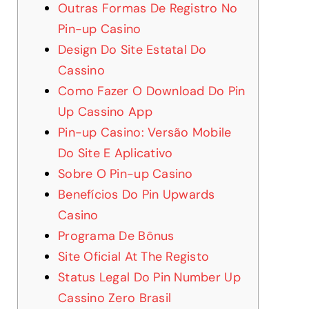
Outras Formas De Registro No
Pin-up Casino
Design Do Site Estatal Do
Cassino
Como Fazer O Download Do Pin
Up Cassino App
Pin-up Casino: Versão Mobile
Do Site E Aplicativo
Sobre O Pin-up Casino
Benefícios Do Pin Upwards
Casino
Programa De Bônus
Site Oficial At The Registo
Status Legal Do Pin Number Up
Cassino Zero Brasil