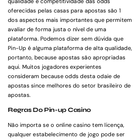
qualidade e competitividade das odds
oferecidas pelas casas para apostas são 1
dos aspectos mais importantes que permitem
avaliar de forma justa o nível de uma
plataforma. Podemos dizer sem dúvida que
Pin-Up é alguma plataforma de alta qualidade,
portanto, because apostas são apropriadas
aqui. Muitos jogadores experientes
consideram because odds desta odaie de
apostas since melhores do setor brasileiro de
apostas.
Regras Do Pin-up Casino
Não importa se o online casino tem licença,
qualquer estabelecimento de jogo pode ser