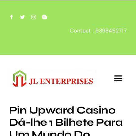
Skip
to
content
Contact : 9398462717
Toggle
Navigat
Home
Pin Upward Casino
Dá-lhe 1 Bilhete Para
About
Um Mundo Do