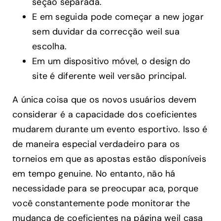
seção separada.
E em seguida pode começar a new jogar
sem duvidar da correcção weil sua
escolha.
Em um dispositivo móvel, o design do
site é diferente weil versão principal.
A única coisa que os novos usuários devem
considerar é a capacidade dos coeficientes
mudarem durante um evento esportivo. Isso é
de maneira especial verdadeiro para os
torneios em que as apostas estão disponíveis
em tempo genuine. No entanto, não há
necessidade para se preocupar aca, porque
você constantemente pode monitorar the
mudança de coeficientes na página weil casa