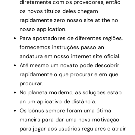
diretamente com os provedores, então
os novos títulos deles chegam
rapidamente zero nosso site at the no
nosso application.
Para apostadores de diferentes regiões,
fornecemos instruções passo an
andatura em nosso internet site oficial.
Até mesmo um novato pode descobrir
rapidamente o que procurar e em que
procurar.
No planeta moderno, as soluções estão
an um aplicativo de distância.
Os bônus sempre foram uma ótima
maneira para dar uma nova motivação
para jogar aos usuários regulares e atrair