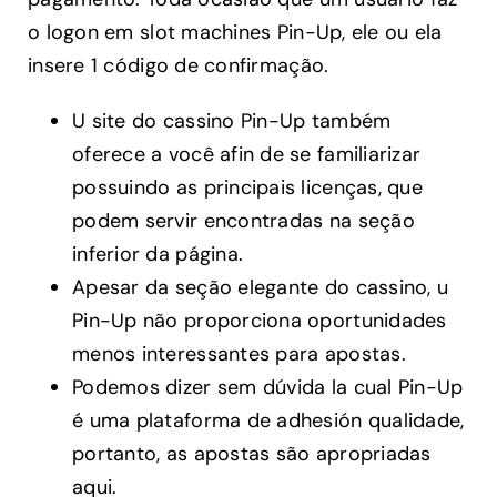
o logon em slot machines Pin-Up, ele ou ela
insere 1 código de confirmação.
U site do cassino Pin-Up também
oferece a você afin de se familiarizar
possuindo as principais licenças, que
podem servir encontradas na seção
inferior da página.
Apesar da seção elegante do cassino, u
Pin-Up não proporciona oportunidades
menos interessantes para apostas.
Podemos dizer sem dúvida la cual Pin-Up
é uma plataforma de adhesión qualidade,
portanto, as apostas são apropriadas
aqui.