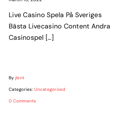
Services
Live Casino Spela På Sveriges
Careers
Bästa Livecasino Content Andra
Casinospel […]
Contact us
By
jlent
Categories:
Uncategorized
0 Comments