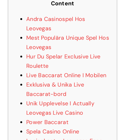
Content
Andra Casinospel Hos
Leovegas
Mest Populära Unique Spel Hos
Leovegas
Hur Du Spelar Exclusive Live
Roulette
Live Baccarat Online I Mobilen
Exklusiva & Unika Live
Baccarat-bord
Unik Upplevelse I Actually
Leovegas Live Casino
Power Baccarat
Spela Casino Online