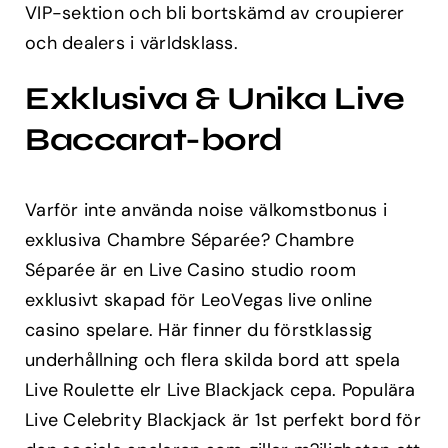
VIP-sektion och bli bortskämd av croupierer
och dealers i världsklass.
Exklusiva & Unika Live
Baccarat-bord
Varför inte använda noise välkomstbonus i
exklusiva Chambre Séparée? Chambre
Séparée är en Live Casino studio room
exklusivt skapad för LeoVegas live online
casino spelare. Här finner du förstklassig
underhållning och flera skilda bord att spela
Live Roulette elr Live Blackjack cepa. Populära
Live Celebrity Blackjack är 1st perfekt bord för