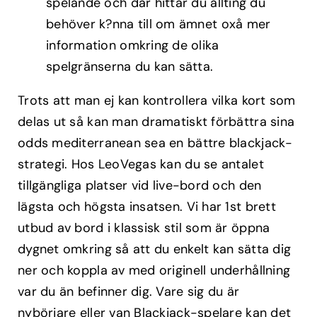
spelande och där hittar du allting du
behöver k?nna till om ämnet oxå mer
information omkring de olika
spelgränserna du kan sätta.
Trots att man ej kan kontrollera vilka kort som
delas ut så kan man dramatiskt förbättra sina
odds mediterranean sea en bättre blackjack-
strategi. Hos LeoVegas kan du se antalet
tillgängliga platser vid live-bord och den
lägsta och högsta insatsen. Vi har 1st brett
utbud av bord i klassisk stil som är öppna
dygnet omkring så att du enkelt kan sätta dig
ner och koppla av med originell underhållning
var du än befinner dig. Vare sig du är
nybörjare eller van Blackjack-spelare kan det