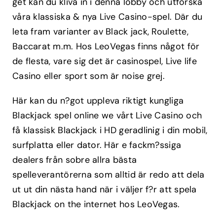
get kan du kliva in i denna lobby och utforska
våra klassiska & nya Live Casino-spel. Där du
leta fram varianter av Black jack, Roulette,
Baccarat m.m. Hos LeoVegas finns något för
de flesta, vare sig det är casinospel, Live life
Casino eller sport som är noise grej.
Här kan du n?got uppleva riktigt kungliga
Blackjack spel online we vårt Live Casino och
få klassisk Blackjack i HD geradlinig i din mobil,
surfplatta eller dator. Här e fackm?ssiga
dealers från sobre allra bästa
spelleverantörerna som alltid är redo att dela
ut ut din nästa hand när i väljer f?r att spela
Blackjack on the internet hos LeoVegas.