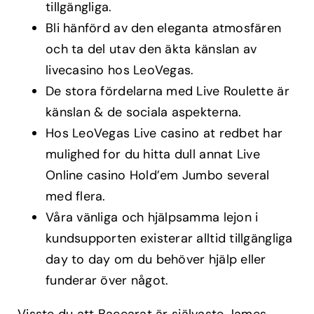
tillgängliga.
Bli hänförd av den eleganta atmosfären
och ta del utav den äkta känslan av
livecasino hos LeoVegas.
De stora fördelarna med Live Roulette är
känslan & de sociala aspekterna.
Hos LeoVegas Live casino at redbet har
mulighed for du hitta dull annat Live
Online casino Hold’em Jumbo several
med flera.
Våra vänliga och hjälpsamma lejon i
kundsupporten existerar alltid tillgängliga
day to day om du behöver hjälp eller
funderar över något.
Visste du att Baccarat är självaste James