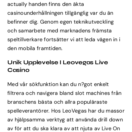
actually handen finns den äkta
casinounderhållningen tillgänglig var du än
befinner dig. Genom egen teknikutveckling
och samarbete med marknadens främsta
speltillverkare fortsätter vi att leda vägen in i
den mobila framtiden.
Unik Upplevelse I Leovegas Live
Casino
Med vår sökfunktion kan du n?got enkelt
filtrera och navigera bland slot machines från
branschens bästa och allra populäraste
spelleverantörer. Hos LeoVegas har du massor
av hjälpsamma verktyg att använda drill down
av för att du ska klara av att njuta av Live On