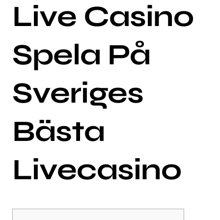
Live Casino
Spela På
Sveriges
Bästa
Livecasino