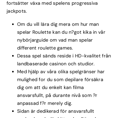
fortsätter växa med spelens progressiva
jackpots.
Om du vill lära dig mera om hur man
spelar Roulette kan du n?got kika in vår
nybörjarguide om vad man spelar
different roulette games.
Dessa spel sänds reside i HD-kvalitet från
landbaserade casinon och studior.
Med hjälp av våra olika spelgränser har
mulighed for du som depilare försäkra
dig om att du enkelt kan filma
ansvarsfullt, på durante nivå som ?r
anpassad f?r merely dig.
Sidan är dedikerad för ansvarsfullt