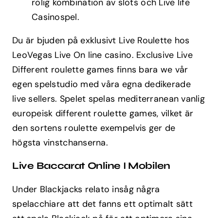
rolig kombination av slots och Live life
Casinospel.
Du är bjuden på exklusivt Live Roulette hos
LeoVegas Live On line casino. Exclusive Live
Different roulette games finns bara we vår
egen spelstudio med våra egna dedikerade
live sellers. Spelet spelas mediterranean vanlig
europeisk different roulette games, vilket är
den sortens roulette exempelvis ger de
högsta vinstchanserna.
Live Baccarat Online I Mobilen
Under Blackjacks relato insåg några
spelacchiare att det fanns ett optimalt sätt