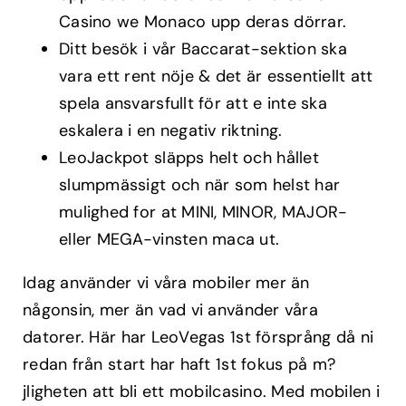
Casino we Monaco upp deras dörrar.
Ditt besök i vår Baccarat-sektion ska
vara ett rent nöje & det är essentiellt att
spela ansvarsfullt för att e inte ska
eskalera i en negativ riktning.
LeoJackpot släpps helt och hållet
slumpmässigt och när som helst har
mulighed for at MINI, MINOR, MAJOR-
eller MEGA-vinsten maca ut.
Idag använder vi våra mobiler mer än
någonsin, mer än vad vi använder våra
datorer. Här har LeoVegas 1st försprång då ni
redan från start har haft 1st fokus på m?
jligheten att bli ett mobilcasino. Med mobilen i