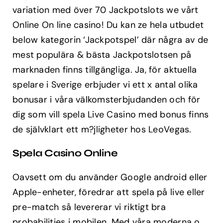
variation med över 70 Jackpotslots we vårt
Online On line casino! Du kan ze hela utbudet
below kategorin ‘Jackpotspel’ där några av de
mest populära & bästa Jackpotslotsen på
marknaden finns tillgängliga. Ja, för aktuella
spelare i Sverige erbjuder vi ett x antal olika
bonusar i våra välkomsterbjudanden och för
dig som vill spela Live Casino med bonus finns
de självklart ett m?jligheter hos LeoVegas.
Spela Casino Online
Oavsett om du använder Google android eller
Apple-enheter, föredrar att spela på live eller
pre-match så levererar vi riktigt bra
probabilities i mobilen. Med våra moderna o