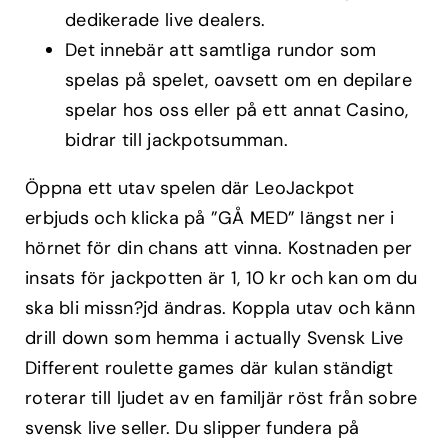
dedikerade live dealers.
Det innebär att samtliga rundor som
spelas på spelet, oavsett om en depilare
spelar hos oss eller på ett annat Casino,
bidrar till jackpotsumman.
Öppna ett utav spelen där LeoJackpot
erbjuds och klicka på ”GÅ MED” längst ner i
hörnet för din chans att vinna. Kostnaden per
insats för jackpotten är 1, 10 kr och kan om du
ska bli missn?jd ändras. Koppla utav och känn
drill down som hemma i actually Svensk Live
Different roulette games där kulan ständigt
roterar till ljudet av en familjär röst från sobre
svensk live seller. Du slipper fundera på