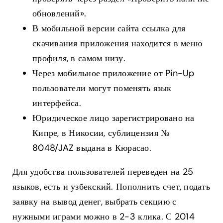
обновлений».
В мобильной версии сайта ссылка для
скачивания приложения находится в меню
профиля, в самом низу.
Через мобильное приложение от Pin-Up
пользователи могут поменять язык
интерфейса.
Юридическое лицо зарегистрировано на
Кипре, в Никосии, сублицензия №
8048/JAZ выдана в Кюрасао.
Для удобства пользователей переведен на 25
языков, есть и узбекский. Пополнить счет, подать
заявку на вывод денег, выбрать секцию с
нужными играми можно в 2-3 клика. С 2014