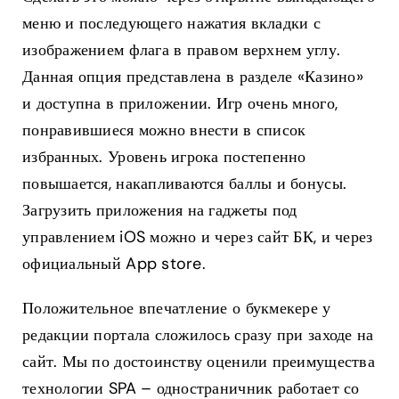
меню и последующего нажатия вкладки с
изображением флага в правом верхнем углу.
Данная опция представлена в разделе «Казино»
и доступна в приложении. Игр очень много,
понравившиеся можно внести в список
избранных. Уровень игрока постепенно
повышается, накапливаются баллы и бонусы.
Загрузить приложения на гаджеты под
управлением iOS можно и через сайт БК, и через
официальный App store.
Положительное впечатление о букмекере у
редакции портала сложилось сразу при заходе на
сайт. Мы по достоинству оценили преимущества
технологии SPA – одностраничник работает со