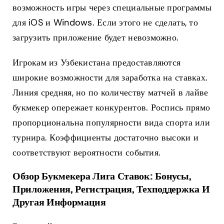
возможность игры через специальные программы
для iOS и Windows. Если этого не сделать, то
загрузить приложение будет невозможно.
Игрокам из Узбекистана предоставляются
широкие возможности для заработка на ставках.
Линия средняя, но по количеству матчей в лайве
букмекер опережает конкурентов. Роспись прямо
пропорциональна популярности вида спорта или
турнира. Коэффициенты достаточно высоки и
соответствуют вероятности события.
Обзор Букмекера Лига Ставок: Бонусы,
Приложения, Регистрация, Техподдержка И
Другая Информация