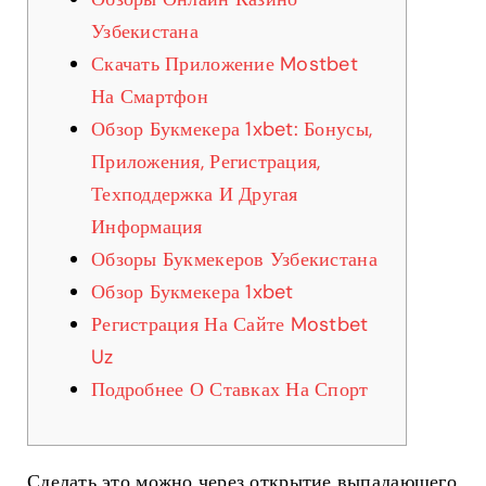
Узбекистана
Скачать Приложение Mostbet
На Смартфон
Обзор Букмекера 1xbet: Бонусы,
Приложения, Регистрация,
Техподдержка И Другая
Информация
Обзоры Букмекеров Узбекистана
Обзор Букмекера 1xbet
Регистрация На Сайте Mostbet
Uz
Подробнее О Ставках На Спорт
Сделать это можно через открытие выпадающего