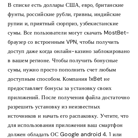
В списке есть доллары США, евро, британские
фунты, российские рубли, гривны, индийские
рупии и, приятный сюрприз, узбекистанские
сумы. Все пользователи могут скачать MostBet-
браузер со встроенным VPN, чтобы получить
доступ даже когда онлайн-казино заблокировано
в вашем регионе. Чтобы получить бонусные
сумы, нужно просто пополнить счет любым
доступным способом. Компания 1xBet не
предоставляет бонусы за установку своих
приложений. После получения файла достаточно
разрешить установку из неизвестных
источников и начать его распаковку. Учтите, что
для использования приложения ваш смартфон
должен обладать ОС Google android 4. 1 или