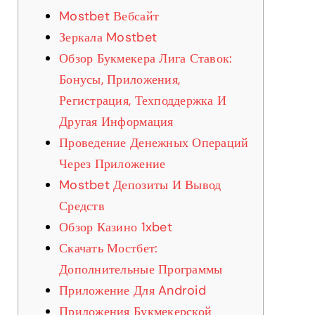
Mostbet Вебсайт
Зеркала Mostbet
Обзор Букмекера Лига Ставок:
Бонусы, Приложения,
Регистрация, Техподдержка И
Другая Информация
Проведение Денежных Операций
Через Приложение
Mostbet Депозиты И Вывод
Средств
Обзор Казино 1xbet
Скачать Мостбет:
Дополнительные Программы
Приложение Для Android
Приложения Букмекерской