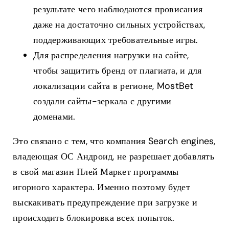
результате чего наблюдаются провисания
даже на достаточно сильных устройствах,
поддерживающих требовательные игры.
Для распределения нагрузки на сайте,
чтобы защитить бренд от плагиата, и для
локализации сайта в регионе, MostBet
создали сайты-зеркала с другими
доменами.
Это связано с тем, что компания Search engines,
владеющая ОС Андроид, не разрешает добавлять
в свой магазин Плей Маркет программы
игорного характера. Именно поэтому будет
выскакивать предупреждение при загрузке и
происходить блокировка всех попыток.