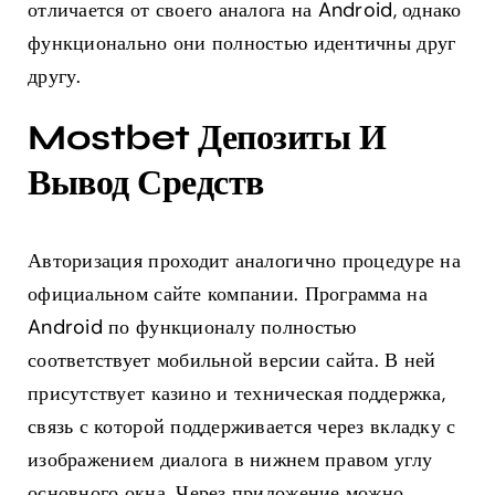
отличается от своего аналога на Android, однако
функционально они полностью идентичны друг
другу.
Mostbet Депозиты И
Вывод Средств
Авторизация проходит аналогично процедуре на
официальном сайте компании. Программа на
Android по функционалу полностью
соответствует мобильной версии сайта. В ней
присутствует казино и техническая поддержка,
связь с которой поддерживается через вкладку с
изображением диалога в нижнем правом углу
основного окна. Через приложение можно