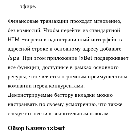
эфире.
Финансовые транзакции проходят мгновенно,
без комиссий. Чтобы перейти из стандартной
HTML-версии в одностраничный интерфейс в
адресной строке к основному адресу добавьте
/spa. При этом приложение 1xBet поддерживает
все функции, доступные в рамках основного
ресурса, что является огромным преимуществом
компании перед конкурентами.
Демонстрируемые беттору вкладки можно
настраивать по своему усмотрению, что также
следует отнести к значительным плюсам.
Обзор Казино 1xbet