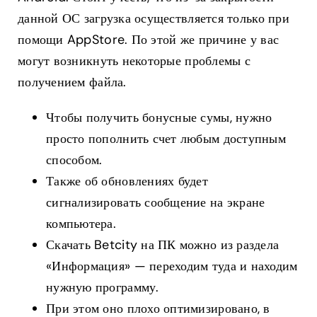
данной ОС загрузка осуществляется только при
помощи AppStore. По этой же причине у вас
могут возникнуть некоторые проблемы с
получением файла.
Чтобы получить бонусные сумы, нужно
просто пополнить счет любым доступным
способом.
Также об обновлениях будет
сигнализировать сообщение на экране
компьютера.
Скачать Betcity на ПК можно из раздела
«Информация» — переходим туда и находим
нужную программу.
При этом оно плохо оптимизировано, в