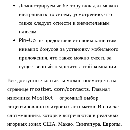
Демонстрируемые беттору вкладки можно
настраивать по своему усмотрению, что
также следует отнести к значительным
плюсам.
Pin-Up не предоставляет своим клиентам
никаких бонусов за установку мобильного
приложения, что также можно счесть за
существенный недостаток этой компании.
Все доступные контакты можно посмотреть на
странице mostbet. com/contacts. Главная
изюминка MostBet – огромный выбор
лицензированных игровых автоматов. В списке
слот-машины, которые встречаются в реальных
игорных зонах США, Макао, Сингапура, Европы.