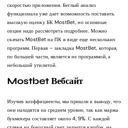
скоростью приложения. Беглый анализ
функционала уже дает возможность поставить
высокую оценку БК MostBet, но основные
опции надо рассмотреть подробнее. Можно
скачать MostBet на ПК в виде еще нескольких
программ. Первая – закладка MostBet, которая,
по большей части, является не программой, а
небольшой утилитой.
Mostbet Вебсайт
Изучив коэффициенты, мы пришли к выводу, что
они находятся на среднем уровне, так как маржа
букмекера составляет около 4, 9%. С каждой
ставки на бонусный счет делается кэшбэк, на