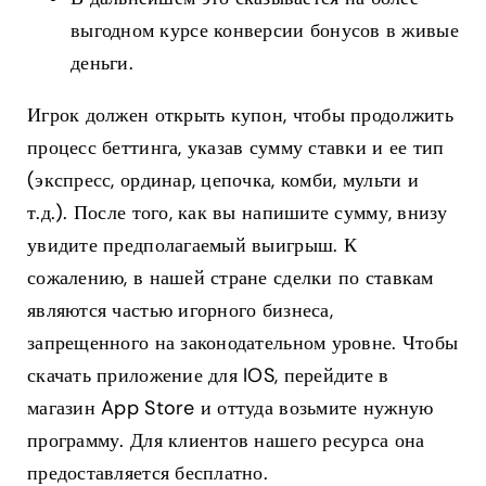
выгодном курсе конверсии бонусов в живые
деньги.
Игрок должен открыть купон, чтобы продолжить
процесс беттинга, указав сумму ставки и ее тип
(экспресс, ординар, цепочка, комби, мульти и
т.д.). После того, как вы напишите сумму, внизу
увидите предполагаемый выигрыш. К
сожалению, в нашей стране сделки по ставкам
являются частью игорного бизнеса,
запрещенного на законодательном уровне. Чтобы
скачать приложение для IOS, перейдите в
магазин App Store и оттуда возьмите нужную
программу. Для клиентов нашего ресурса она
предоставляется бесплатно.