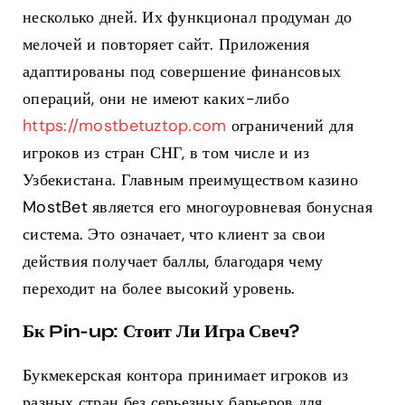
несколько дней. Их функционал продуман до
мелочей и повторяет сайт. Приложения
адаптированы под совершение финансовых
операций, они не имеют каких-либо
https://mostbetuztop.com
ограничений для
игроков из стран СНГ, в том числе и из
Узбекистана. Главным преимуществом казино
MostBet является его многоуровневая бонусная
система. Это означает, что клиент за свои
действия получает баллы, благодаря чему
переходит на более высокий уровень.
Бк Pin-up: Стоит Ли Игра Свеч?
Букмекерская контора принимает игроков из
разных стран без серьезных барьеров для