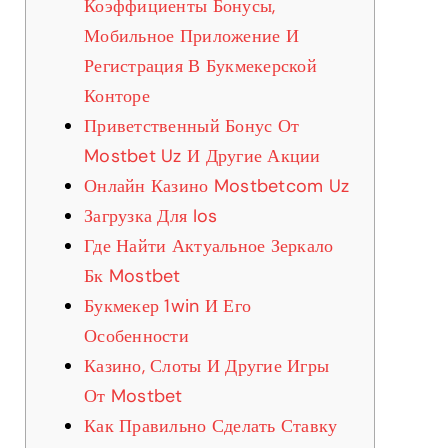
Коэффициенты Бонусы,
Мобильное Приложение И
Регистрация В Букмекерской
Конторе
Приветственный Бонус От
Mostbet Uz И Другие Акции
Онлайн Казино Mostbetcom Uz
Загрузка Для Ios
Где Найти Актуальное Зеркало
Бк Mostbet
Букмекер 1win И Его
Особенности
Казино, Слоты И Другие Игры
От Mostbet
Как Правильно Сделать Ставку