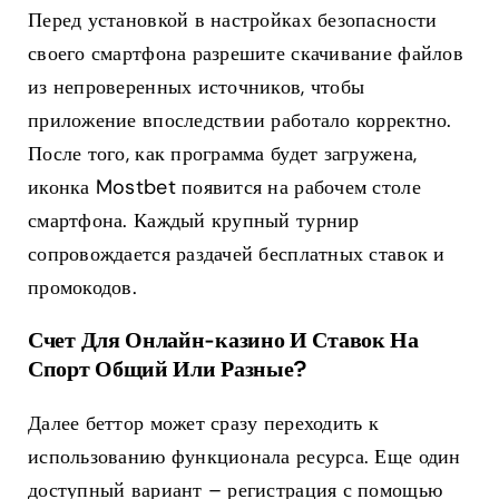
Перед установкой в настройках безопасности
своего смартфона разрешите скачивание файлов
из непроверенных источников, чтобы
приложение впоследствии работало корректно.
После того, как программа будет загружена,
иконка Mostbet появится на рабочем столе
смартфона. Каждый крупный турнир
сопровождается раздачей бесплатных ставок и
промокодов.
Счет Для Онлайн-казино И Ставок На
Спорт Общий Или Разные?
Далее беттор может сразу переходить к
использованию функционала ресурса. Еще один
доступный вариант – регистрация с помощью