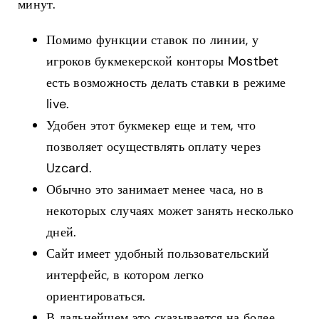
минут.
Помимо функции ставок по линии, у
игроков букмекерской конторы Mostbet
есть возможность делать ставки в режиме
live.
Удобен этот букмекер еще и тем, что
позволяет осуществлять оплату через
Uzcard.
Обычно это занимает менее часа, но в
некоторых случаях может занять несколько
дней.
Сайт имеет удобный пользовательский
интерфейс, в котором легко
ориентироваться.
В дальнейшем это сказывается на более