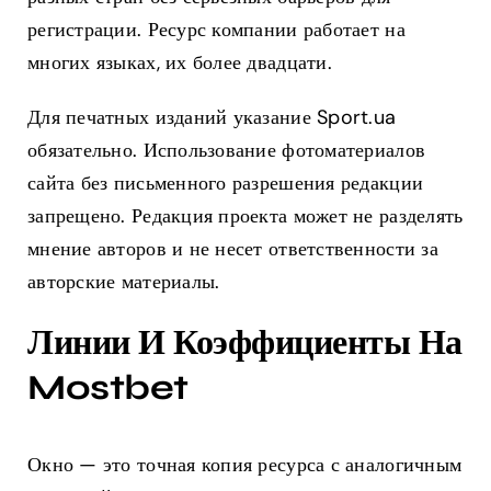
регистрации. Ресурс компании работает на
многих языках, их более двадцати.
Для печатных изданий указание Sport.ua
обязательно. Использование фотоматериалов
сайта без письменного разрешения редакции
запрещено. Редакция проекта может не разделять
мнение авторов и не несет ответственности за
авторские материалы.
Линии И Коэффициенты На
Mostbet
Окно — это точная копия ресурса с аналогичным