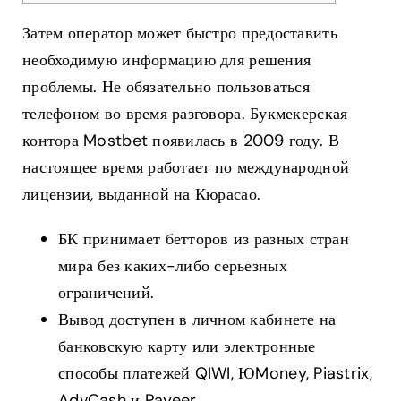
Затем оператор может быстро предоставить
необходимую информацию для решения
проблемы. Не обязательно пользоваться
телефоном во время разговора. Букмекерская
контора Mostbet появилась в 2009 году. В
настоящее время работает по международной
лицензии, выданной на Кюрасао.
БК принимает бетторов из разных стран
мира без каких-либо серьезных
ограничений.
Вывод доступен в личном кабинете на
банковскую карту или электронные
способы платежей QIWI, ЮMoney, Piastrix,
AdvCash и Payeer.