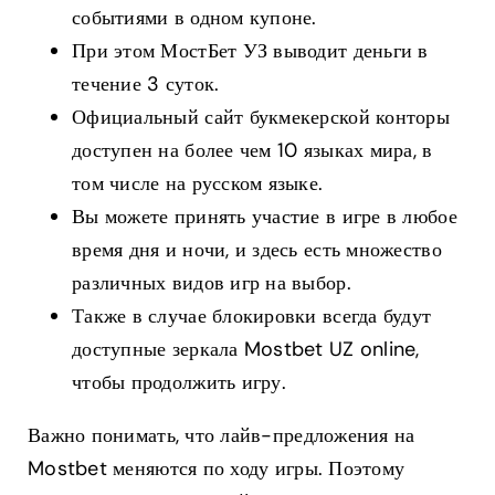
событиями в одном купоне.
При этом МостБет УЗ выводит деньги в
течение 3 суток.
Официальный сайт букмекерской конторы
доступен на более чем 10 языках мира, в
том числе на русском языке.
Вы можете принять участие в игре в любое
время дня и ночи, и здесь есть множество
различных видов игр на выбор.
Также в случае блокировки всегда будут
доступные зеркала Mostbet UZ online,
чтобы продолжить игру.
Важно понимать, что лайв-предложения на
Mostbet меняются по ходу игры. Поэтому