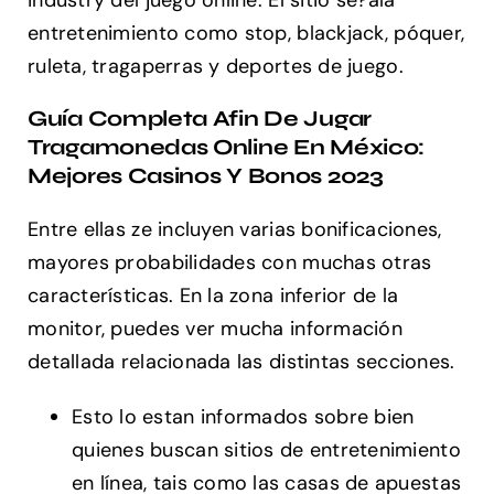
entretenimiento como stop, blackjack, póquer,
ruleta, tragaperras y deportes de juego.
Guía Completa Afin De Jugar
Tragamonedas Online En México:
Mejores Casinos Y Bonos 2023
Entre ellas ze incluyen varias bonificaciones,
mayores probabilidades con muchas otras
características. En la zona inferior de la
monitor, puedes ver mucha información
detallada relacionada las distintas secciones.
Esto lo estan informados sobre bien
quienes buscan sitios de entretenimiento
en línea, tais como las casas de apuestas