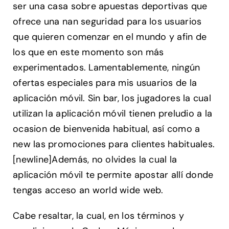
ser una casa sobre apuestas deportivas que
ofrece una nan seguridad para los usuarios
que quieren comenzar en el mundo y afin de
los que en este momento son más
experimentados. Lamentablemente, ningún
ofertas especiales para mis usuarios de la
aplicación móvil. Sin bar, los jugadores la cual
utilizan la aplicación móvil tienen preludio a la
ocasion de bienvenida habitual, así como a
new las promociones para clientes habituales.
[newline]Además, no olvides la cual la
aplicación móvil te permite apostar allí donde
tengas acceso an world wide web.
Cabe resaltar, la cual, en los términos y