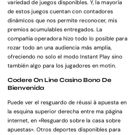
variedad de juegos disponibles. Y, la mayoría
de estos juegos cuentan con contadores
dinámicos que nos permite reconocer, mis
premios acumulables entregados. La
compañía operadora hizo todo lo posible para
rozar todo an una audiencia más amplia,
ofreciendo no solo el modo Instant Play sino
también algo para los jugadores en motin.
Codere On Line Casino Bono De
Bienvenida
Puede ver el resguardo de réussi à apuesta en
la esquina superior derecha entre ma página
internet, en «Resguardo sobre la casa sobre
apuestas». Otros deportes disponibles para