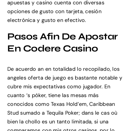
apuestas y casino cuenta con diversas
opciones de gusto con tarjeta, cesión
electrónica y gusto en efectivo.
Pasos Afin De Apostar
En Codere Casino
De acuerdo an en totalidad lo recopilado, los
angeles oferta de juego es bastante notable y
cubre mis expectativas como jugador. En
cuanto ‘s póker, tiene las mesas más
conocidos como Texas Hold’em, Caribbean
Stud sumado a Tequila Poker; dans le cas où
bien la chollo es un tanto limitada, si una
comparamos con mis otros casinos, por lo