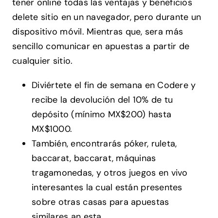
tener online todas las ventajas y beneficios
delete sitio en un navegador, pero durante un
dispositivo móvil. Mientras que, sera más
sencillo comunicar en apuestas a partir de
cualquier sitio.
Diviértete el fin de semana en Codere y
recibe la devolución del 10% de tu
depósito (mínimo MX$200) hasta
MX$1000.
También, encontrarás póker, ruleta,
baccarat, baccarat, máquinas
tragamonedas, y otros juegos en vivo
interesantes la cual están presentes
sobre otras casas para apuestas
similares an esta.