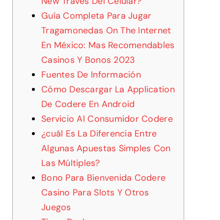
New Través Del Celular?
Guía Completa Para Jugar
Tragamonedas On The Internet
En México: Mas Recomendables
Casinos Y Bonos 2023
Fuentes De Información
Cómo Descargar La Application
De Codere En Android
Servicio Al Consumidor Codere
¿cuál Es La Diferencia Entre
Algunas Apuestas Simples Con
Las Múltiples?
Bono Para Bienvenida Codere
Casino Para Slots Y Otros
Juegos