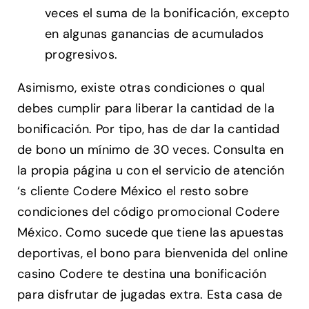
veces el suma de la bonificación, excepto
en algunas ganancias de acumulados
progresivos.
Asimismo, existe otras condiciones o qual
debes cumplir para liberar la cantidad de la
bonificación. Por tipo, has de dar la cantidad
de bono un mínimo de 30 veces. Consulta en
la propia página u con el servicio de atención
‘s cliente Codere México el resto sobre
condiciones del código promocional Codere
México. Como sucede que tiene las apuestas
deportivas, el bono para bienvenida del online
casino Codere te destina una bonificación
para disfrutar de jugadas extra. Esta casa de