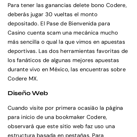
Para tener las ganancias delete bono Codere,
deberás jugar 30 vueltas el monto
depositado. El Pase de Bienvenida para
Casino cuenta scam una mecánica mucho
más sencilla o qual la que vimos en apuestas
deportivas. Las dos herramientas favoritas de
los fanáticos de algunas mejores apuestas
durante vivo en México, las encuentras sobre
Codere MX.
Diseño Web
Cuando visite por primera ocasião la página
para inicio de una bookmaker Codere,
observará que este sitio web faz uso una
estructura basada en pestañas. Para