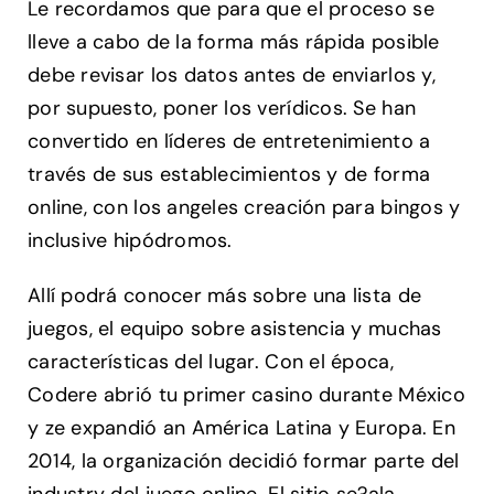
Le recordamos que para que el proceso se
lleve a cabo de la forma más rápida posible
debe revisar los datos antes de enviarlos y,
por supuesto, poner los verídicos. Se han
convertido en líderes de entretenimiento a
través de sus establecimientos y de forma
online, con los angeles creación para bingos y
inclusive hipódromos.
Allí podrá conocer más sobre una lista de
juegos, el equipo sobre asistencia y muchas
características del lugar. Con el época,
Codere abrió tu primer casino durante México
y ze expandió an América Latina y Europa. En
2014, la organización decidió formar parte del
industry del juego online. El sitio se?ala