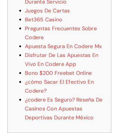
Durante Servicio
Juegos De Cartas
Bet365 Casino
Preguntas Frecuentes Sobre
Codere
Apuesta Segura En Codere Mx
Disfrutar De Las Apuestas En
Vivo En Codere App
Bono $200 Freebet Online
¿cómo Sacar El Efectivo En
Codere?
¿codere Es Seguro? Reseña De
Casinos Con Apuestas
Deportivas Durante México