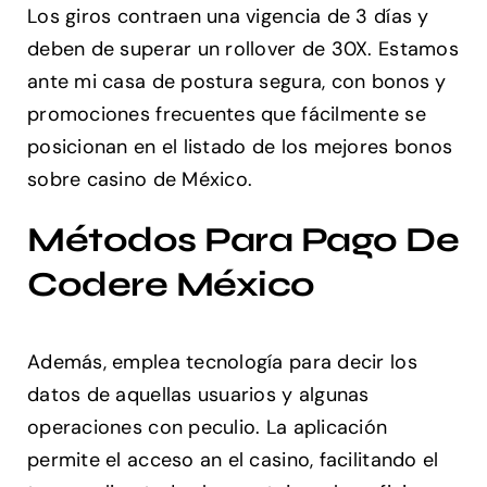
Los giros contraen una vigencia de 3 días y
deben de superar un rollover de 30X. Estamos
ante mi casa de postura segura, con bonos y
promociones frecuentes que fácilmente se
posicionan en el listado de los mejores bonos
sobre casino de México.
Métodos Para Pago De
Codere México
Además, emplea tecnología para decir los
datos de aquellas usuarios y algunas
operaciones con peculio. La aplicación
permite el acceso an el casino, facilitando el