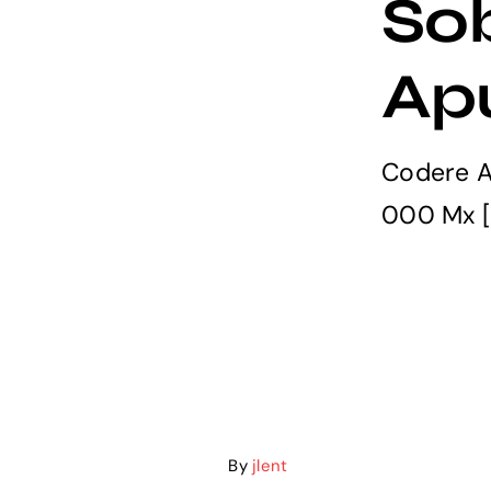
Sob
Ap
Codere A
000 Mx [
By
jlent