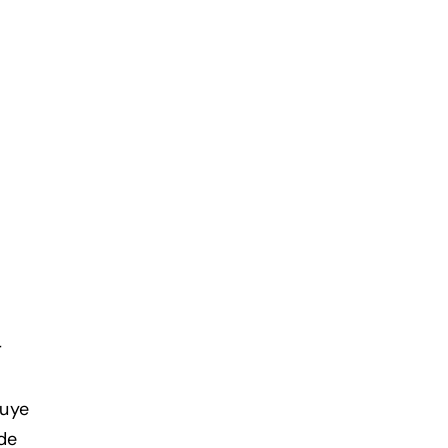
r
luye
de