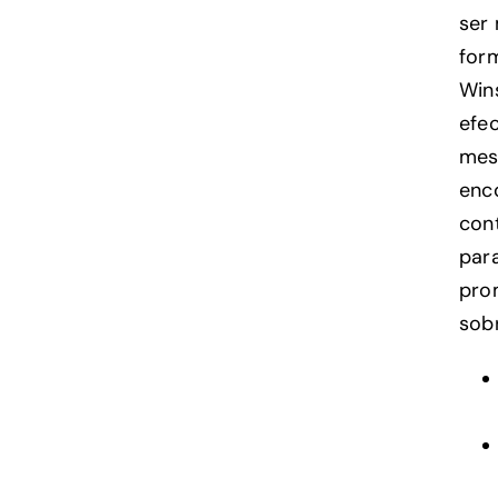
ser
for
Win
efec
mes
enco
con
par
prom
sobr