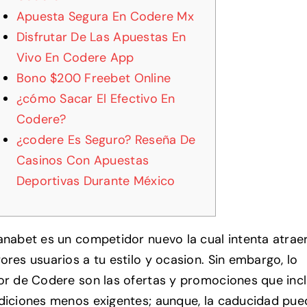
Apuesta Segura En Codere Mx
Disfrutar De Las Apuestas En
Vivo En Codere App
Bono $200 Freebet Online
¿cómo Sacar El Efectivo En
Codere?
¿codere Es Seguro? Reseña De
Casinos Con Apuestas
Deportivas Durante México
anabet es un competidor nuevo la cual intenta atrae
res usuarios a tu estilo y ocasion. Sin embargo, lo
or de Codere son las ofertas y promociones que inc
diciones menos exigentes; aunque, la caducidad pue