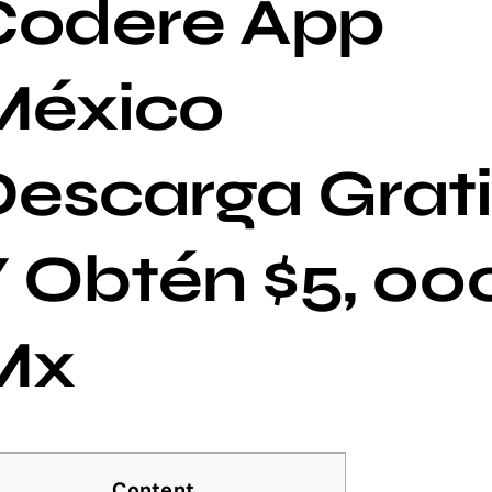
Codere App
México
escarga Grati
 Obtén $5, 00
Mx
Content