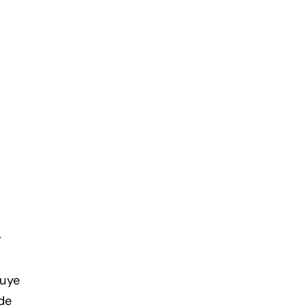
r
luye
de