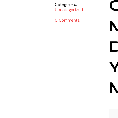
Categories:
Uncategorized
0 Comments
D
Y