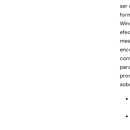
ser
for
Win
efec
mes
enco
con
par
prom
sobr