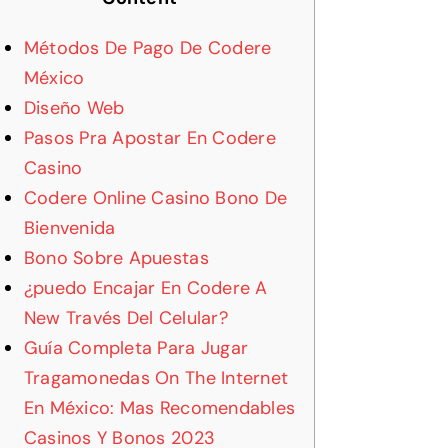
Métodos De Pago De Codere
México
Diseño Web
Pasos Pra Apostar En Codere
Casino
Codere Online Casino Bono De
Bienvenida
Bono Sobre Apuestas
¿puedo Encajar En Codere A
New Través Del Celular?
Guía Completa Para Jugar
Tragamonedas On The Internet
En México: Mas Recomendables
Casinos Y Bonos 2023