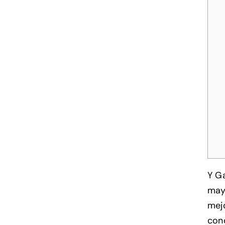
Y G
mayo
mej
con