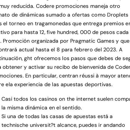
 muy reducida. Codere promociones maneja otro
mato de dinámicas sumado a ofertas como Droplets
s el torneo en tragamonedas que entrega premios e
tivo para hasta 12, five hundred, 000 de pesos cada
. Promoción organizada por Pragmatic Games y que
ntrará actual hasta el 8 para febrero del 2023. A
tinuación, ght ofrecemos los pasos que debes de seg
a obtener y activar su recibo de bienvenida de Code
ociones. En particular, centran réussi à mayor aten
e ela experiencia de las apuestas deportivas.
Casi todos los casinos on the internet suelen compa
la misma dinámica en el sentido.
Si una de todas las casas de apuestas está a
technische universit?t alcance, puedes ir andando