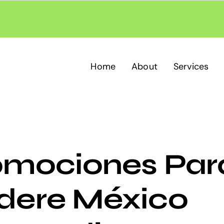
Home
About
Services
omociones Par
dere México