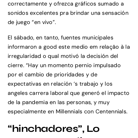
correctamente y ofrezca gráficos sumado a
sonidos excelentes pra brindar una sensación
de juego “en vivo”.
El sábado, en tanto, fuentes municipales
informaron a good este medio em relação à la
irregularidad o qual motivó la decisión del
cierre. “Hay un momento pernio impulsado
por el cambio de prioridades y de
expectativas en relación ‘s trabajo y los
angeles carrera laboral que generó el impacto
de la pandemia en las personas, y muy
especialmente en Millennials con Centennials.
“hinchadores”, Lo