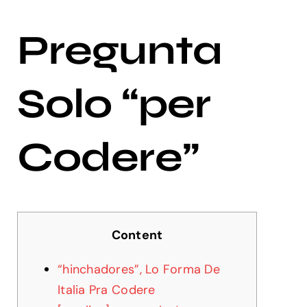
Pregunta
Solo “per
Codere”
Content
“hinchadores”, Lo Forma De
Italia Pra Codere