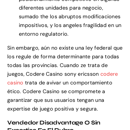
diferentes unidades para negocio,
sumado the los abruptos modificaciones
impositivos, y los angeles fragilidad en un
entorno regulatorio.
Sin embargo, aún no existe una ley federal que
los regule de forma determinante para todas
todas las provincias. Cuando ze trata de
juegos, Codere Casino sony ericsson
codere
casino
trata de avivar un comportamiento
ético. Codere Casino se compromete a
garantizar que sus usuarios tengan una
expertise de juego positiva y segura.
Vendedor Disadvantage O Sin