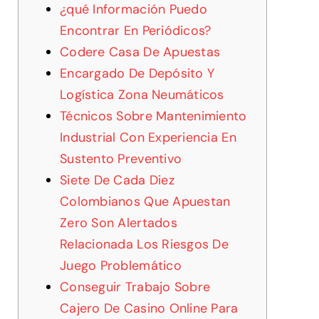
¿qué Información Puedo
Encontrar En Periódicos?
Codere Casa De Apuestas
Encargado De Depósito Y
Logística Zona Neumáticos
Técnicos Sobre Mantenimiento
Industrial Con Experiencia En
Sustento Preventivo
Siete De Cada Diez
Colombianos Que Apuestan
Zero Son Alertados
Relacionada Los Riesgos De
Juego Problemático
Conseguir Trabajo Sobre
Cajero De Casino Online Para