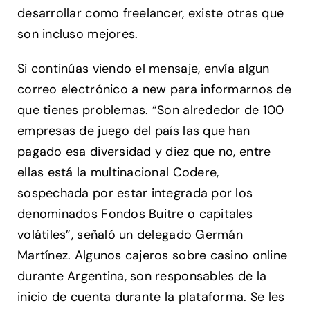
desarrollar como freelancer, existe otras que
son incluso mejores.
Si continúas viendo el mensaje, envía algun
correo electrónico a new para informarnos de
que tienes problemas. “Son alrededor de 100
empresas de juego del país las que han
pagado esa diversidad y diez que no, entre
ellas está la multinacional Codere,
sospechada por estar integrada por los
denominados Fondos Buitre o capitales
volátiles”, señaló un delegado Germán
Martínez. Algunos cajeros sobre casino online
durante Argentina, son responsables de la
inicio de cuenta durante la plataforma. Se les