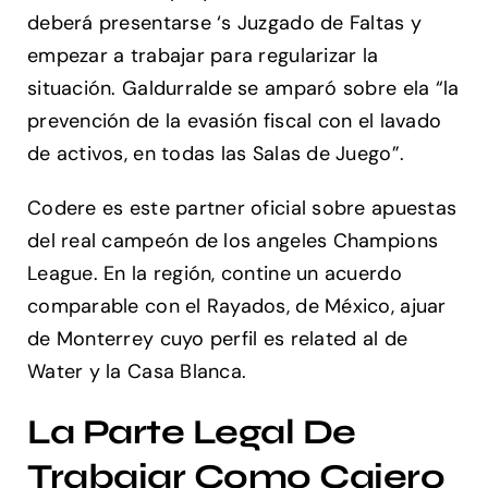
deberá presentarse ‘s Juzgado de Faltas y
empezar a trabajar para regularizar la
situación. Galdurralde se amparó sobre ela “la
prevención de la evasión fiscal con el lavado
de activos, en todas las Salas de Juego”.
Codere es este partner oficial sobre apuestas
del real campeón de los angeles Champions
League. En la región, contine un acuerdo
comparable con el Rayados, de México, ajuar
de Monterrey cuyo perfil es related al de
Water y la Casa Blanca.
La Parte Legal De
Trabajar Como Cajero