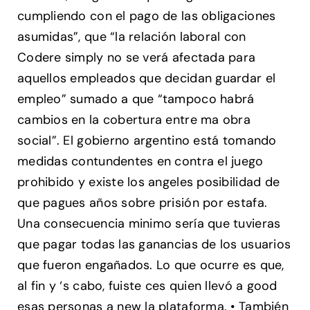
cumpliendo con el pago de las obligaciones
asumidas”, que “la relación laboral con
Codere simply no se verá afectada para
aquellos empleados que decidan guardar el
empleo” sumado a que “tampoco habrá
cambios en la cobertura entre ma obra
social”. El gobierno argentino está tomando
medidas contundentes en contra el juego
prohibido y existe los angeles posibilidad de
que pagues años sobre prisión por estafa.
Una consecuencia minimo sería que tuvieras
que pagar todas las ganancias de los usuarios
que fueron engañados. Lo que ocurre es que,
al fin y ‘s cabo, fuiste ces quien llevó a good
esas personas a new la plataforma. • También