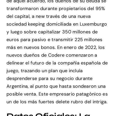
de aquel acuerdo, los dueños de su deuda se
transformaron durante propietarios del 95%
del capital, a new través de una nueva
sociedad keeping domiciliada en Luxemburgo
y luego sobre capitalizar 350 millones de
euros para pasivo e transmitir 225 millones
más en nuevos bonos. En enero de 2022, los
nuevos dueños de Codere comenzaron a
delinear el futuro de la compañía española de
juego, trazando un plan que incluía
desprenderse para su negocio durante
Argentina, al punto que hasta sondearon una
posible venta. Este empresario patagónico es
un de los más fuertes delete rubro del intriga.