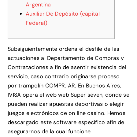
Argentina
Auxiliar De Depósito (capital
Federal)
Subsiguientemente ordena el desfile de las
actuaciones al Departamento de Compras y
Contrataciones a fin de asentir existencia del
servicio, caso contrario originarse proceso
por trampolín COMPR. AR. En Buenos Aires,
IVISA opera el web web Super seven, donde se
pueden realizar apuestas deportivas o elegir
juegos electrónicos de on line casino. Hemos
descargado este software específico afin de
asegurarnos de la cual funcione