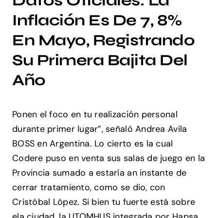
Datos Oficiales: La
Inflación Es De 7, 8%
En Mayo, Registrando
Su Primera Bajita Del
Año
Ponen el foco en tu realización personal
durante primer lugar”, señaló Andrea Avila
BOSS en Argentina. Lo cierto es la cual
Codere puso en venta sus salas de juego en la
Provincia sumado a estaría an instante de
cerrar tratamiento, como se dio, con
Cristóbal López. Si bien tu fuerte está sobre
ela ciudad, la UTOMHUS integrada por Hapsa