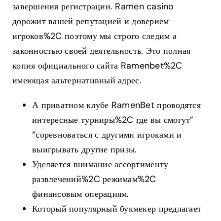
завершения регистрации. Ramen casino
дорожит вашей репутацией и доверием
игроков%2C поэтому мы строго следим а
законностью своей деятельность. Это полная
копия официального сайта Ramenbet%2C
имеющая альтернативный адрес.
А приватном клубе RamenBet проводятся
интересные турниры%2C где вы смогут”
“соревноваться с другими игроками и
выигрывать другие призы.
Уделяется внимание ассортименту
развлечений%2C режимам%2C
финансовым операциям.
Который популярный букмекер предлагает