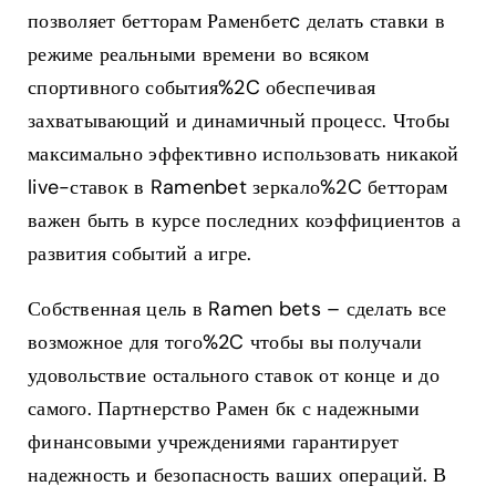
позволяет бетторам Раменбетc делать ставки в
режиме реальными времени во всяком
спортивного события%2C обеспечивая
захватывающий и динамичный процесс. Чтобы
максимально эффективно использовать никакой
live-ставок в Ramenbet зеркало%2C бетторам
важен быть в курсе последних коэффициентов а
развития событий а игре.
Собственная цель в Ramen bets – сделать все
возможное для того%2C чтобы вы получали
удовольствие остального ставок от конце и до
самого. Партнерство Рамен бк с надежными
финансовыми учреждениями гарантирует
надежность и безопасность ваших операций. В