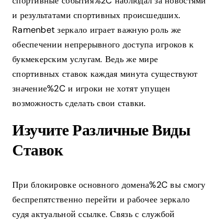
спортивные события%2C наблюдал за новостями
и результатами спортивных происшедших.
Ramenbet зеркало играет важную роль же
обеспечении непрерывного доступа игроков к
букмекерским услугам. Ведь же мире
спортивных ставок каждая минута существуют
значение%2C и игроки не хотят упущен
возможность сделать свои ставки.
Изучите Различные Виды
Ставок
При блокировке основного домена%2C вы смогу
беспрепятственно перейти и рабочее зеркало
судя актуальной ссылке. Связь с службой