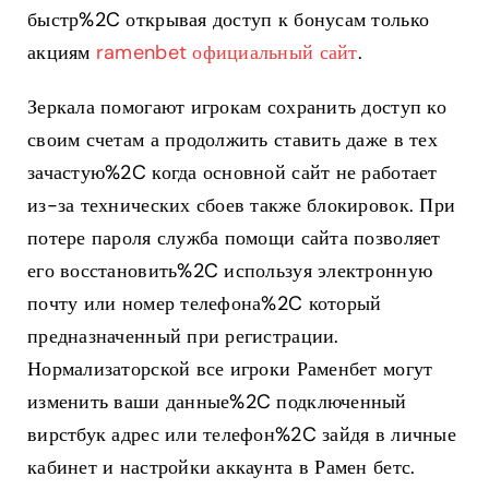
быстр%2C открывая доступ к бонусам только
акциям​​
ramenbet официальный сайт
.
Зеркала помогают игрокам сохранить доступ ко
своим счетам а продолжить ставить даже в тех
зачастую%2C когда основной сайт не работает
из-за технических сбоев также блокировок. При
потере пароля служба помощи сайта позволяет
его восстановить%2C используя электронную
почту или номер телефона%2C который
предназначенный при регистрации.
Нормализаторской все игроки Раменбет могут
изменить ваши данные%2C подключенный
вирстбук адрес или телефон%2C зайдя в личные
кабинет и настройки аккаунта в Рамен бетс.