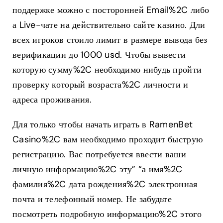
поддержке можно с посторонней Email%2C либо
а Live-чате на действительно сайте казино. Дли
всех игроков стоило лимит в размере вывода без
верификации до 1000 usd. Чтобы вывести
которую сумму%2C необходимо нибудь пройти
проверку который возраста%2C личности и
адреса проживания.
Для только чтобы начать играть в RamenBet
Casino%2C вам необходимо проходит быструю
регистрацию. Вас потребуется ввести ваши
личную информацию%2C эту” “а имя%2C
фамилия%2C дата рождения%2C электронная
почта и телефонный номер. Не забудьте
посмотреть подробную информацию%2C этого