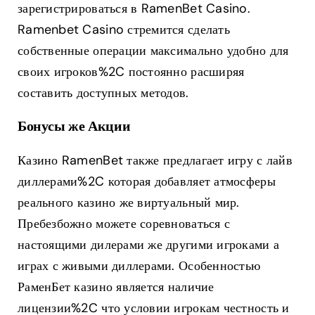
зарегистрироваться в RamenBet Casino.
Ramenbet Casino стремится сделать
собственные операции максимально удобно для
своих игроков%2C постоянно расширяя
составить доступных методов.
Бонусы же Акции
Казино RamenBet также предлагает игру с лайв
диллерами%2C которая добавляет атмосферы
реального казино же виртуальный мир.
Пребезбожно можете соревноваться с
настоящими дилерами же другими игроками а
играх с живыми диллерами. Особенностью
РаменБет казино является наличие
лицензии%2C что условии игрокам честность и