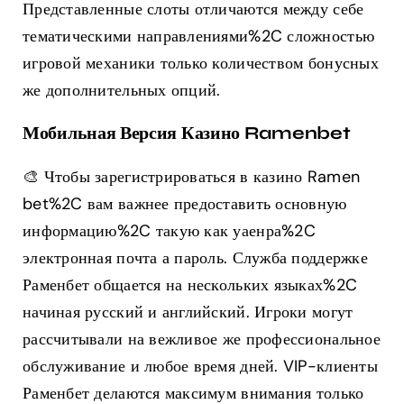
Представленные слоты отличаются между себе
тематическими направлениями%2C сложностью
игровой механики только количеством бонусных
же дополнительных опций.
Мобильная Версия Казино Ramenbet
🎨 Чтобы зарегистрироваться в казино Ramen
bet%2C вам важнее предоставить основную
информацию%2C такую как уаенра%2C
электронная почта а пароль. Служба поддержке
Раменбет общается на нескольких языках%2C
начиная русский и английский. Игроки могут
рассчитывали на вежливое же профессиональное
обслуживание и любое время дней. VIP-клиенты
Раменбет делаются максимум внимания только