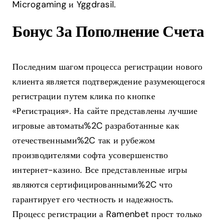
Microgaming и Yggdrasil.
Бонус За Пополнение Счета
Последним шагом процесса регистрации нового
клиента является подтверждение разумеющегося
регистрации путем клика по кнопке
«Регистрация». На сайте представлены лучшие
игровые автоматы%2C разработанные как
отечественными%2C так и рубежом
производителями софта усовершенство
интернет-казино. Все представленные игры
являются сертифицированными%2C что
гарантирует его честность и надежность.
Процесс регистрации а Ramenbet прост только