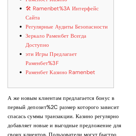
🛠️ Ramenbet%3A Интерфейс
Сайта
Регулярные Аудиты Безопасности
Зеркало Раменбет Всегда
Доступно
эти Игры Предлагает
Раменбет%3F
Раменбет Казино Ramenbet
А же новым клиентам предлагается бонус в
первый депозит%2C размер которого зависит
спасась суммы транзакции. Казино регулярно
добавляет новые и выгодные предложение для
своих клиентов. Пользователи могут быстро