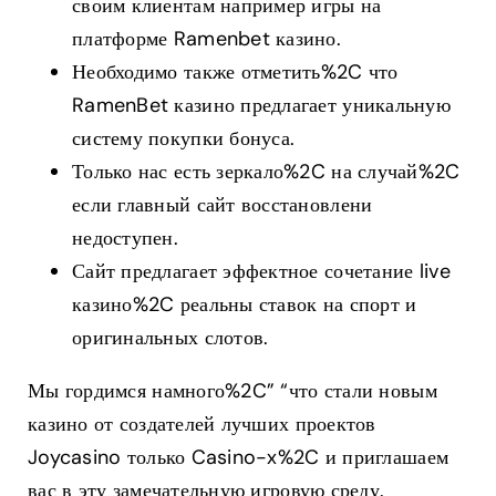
своим клиентам например игры на
платформе Ramenbet казино.
Необходимо также отметить%2C что
RamenBet казино предлагает уникальную
систему покупки бонуса.
Только нас есть зеркало%2C на случай%2C
если главный сайт восстановлени
недоступен.
Сайт предлагает эффектное сочетание live
казино%2C реальны ставок на спорт и
оригинальных слотов.
Мы гордимся намного%2C” “что стали новым
казино от создателей лучших проектов
Joycasino только Casino-x%2C и приглашаем
вас в эту замечательную игровую среду.