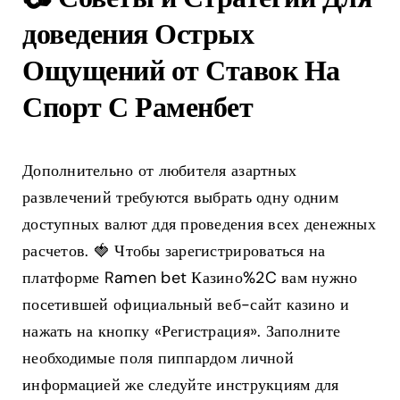
доведения Острых
Ощущений от Ставок На
Спорт С Раменбет
Дополнительно от любителя азартных
развлечений требуются выбрать одну одним
доступных валют ддя проведения всех денежных
расчетов. 🍓 Чтобы зарегистрироваться на
платформе Ramen bet Казино%2C вам нужно
посетившей официальный веб-сайт казино и
нажать на кнопку «Регистрация». Заполните
необходимые поля пиппардом личной
информацией же следуйте инструкциям для