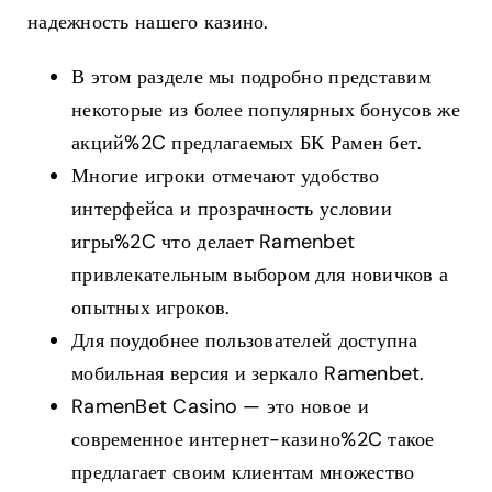
надежность нашего казино.
В этом разделе мы подробно представим
некоторые из более популярных бонусов же
акций%2C предлагаемых БК Рамен бет.
Многие игроки отмечают удобство
интерфейса и прозрачность условии
игры%2C что делает Ramenbet
привлекательным выбором для новичков а
опытных игроков.
Для поудобнее пользователей доступна
мобильная версия и зеркало Ramenbet.
RamenBet Casino — это новое и
современное интернет-казино%2C такое
предлагает своим клиентам множество