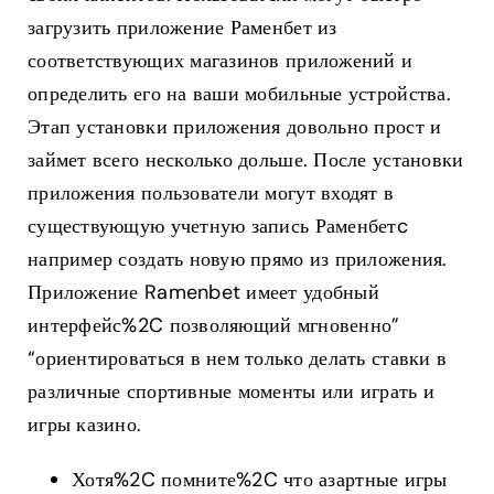
загрузить приложение Раменбет из
соответствующих магазинов приложений и
определить его на ваши мобильные устройства.
Этап установки приложения довольно прост и
займет всего несколько дольше. После установки
приложения пользователи могут входят в
существующую учетную запись Раменбетc
например создать новую прямо из приложения.
Приложение Ramenbet имеет удобный
интерфейс%2C позволяющий мгновенно”
“ориентироваться в нем только делать ставки в
различные спортивные моменты или играть и
игры казино.
Хотя%2C помните%2C что азартные игры