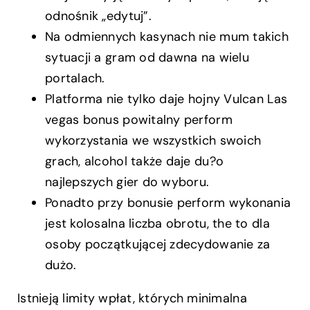
odnośnik „edytuj”.
Na odmiennych kasynach nie mum takich
sytuacji a gram od dawna na wielu
portalach.
Platforma nie tylko daje hojny Vulcan Las
vegas bonus powitalny perform
wykorzystania we wszystkich swoich
grach, alcohol także daje du?o
najlepszych gier do wyboru.
Ponadto przy bonusie perform wykonania
jest kolosalna liczba obrotu, the to dla
osoby początkującej zdecydowanie za
dużo.
Istnieją limity wpłat, których minimalna