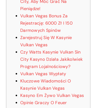
City, Aby Móc Grać Na
Pieniądze!
Vulkan Vegas Bonus Za
Rejestrację: 6000 Zł I 150
Darmowych Spinów
Zarejestruj Się W Kasynie
Vulkan Vegas
Czy Watts Kasynie Vulkan Sin
City Kasyno Działa Jakikolwiek
Program Lojalnościowy?
Vulkan Vegas Wypłaty
Kluczowe Wiadomości O
Kasynie Vulkan Vegas
Kasyno Em Żywo Vulkan Vegas
Opinie Graczy O Feuer