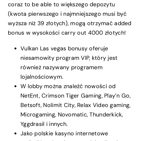
coraz to be able to większego depozytu
(kwota pierwszego i najmniejszego musi być
wyższa niż 39 złotych), mogą otrzymać added
bonus w wysokości carry out 4000 złotych!
Vulkan Las vegas bonusy oferuje
niesamowity program VIP, który jest
również nazywany programem
lojalnościowym.
W lobby można znaleźć nowości od
NetEnt, Crimson Tiger Gaming, Play’n Go,
Betsoft, Nolimit City, Relax Video gaming,
Microgaming, Novomatic, Thunderkick,
Yggdrasil i innych.
Jako polskie kasyno internetowe