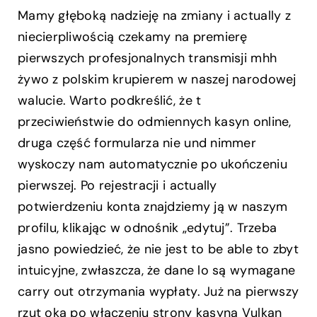
Mamy głęboką nadzieję na zmiany i actually z
niecierpliwością czekamy na premierę
pierwszych profesjonalnych transmisji mhh
żywo z polskim krupierem w naszej narodowej
walucie. Warto podkreślić, że t
przeciwieństwie do odmiennych kasyn online,
druga część formularza nie und nimmer
wyskoczy nam automatycznie po ukończeniu
pierwszej. Po rejestracji i actually
potwierdzeniu konta znajdziemy ją w naszym
profilu, klikając w odnośnik „edytuj”. Trzeba
jasno powiedzieć, że nie jest to be able to zbyt
intuicyjne, zwłaszcza, że dane lo są wymagane
carry out otrzymania wypłaty. Już na pierwszy
rzut oka po włączeniu strony kasyna Vulkan