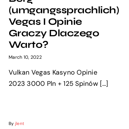
Services
(umgangssprachlich)
Vegas I Opinie
Careers
Graczy Dlaczego
Warto?
Contact us
March 10, 2022
Vulkan Vegas Kasyno Opinie
2023 3000 Pln + 125 Spinów […]
By
jlent