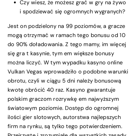
Czy wiesz, że możesz grać w gry na żywo
i spodziewać się ogromnych wygranych?
Jest on podzielony na 99 poziomów, a gracze
mogą otrzymać w ramach tego bonusu od 10
do 90% doładowania. Z tego mamy, im więcej
się gra t kasynie, tym em większe bonusy
można liczyć. W tym wypadku kasyno online
Vulkan Vegas wprowadziło o podobne warunki
obrotu, czyli w ciągu 5 dni należy bonusową
kwotę obrócić 40 raz. Kasyno gwarantuje
polskim graczom rozrywkę em najwyższym
światowym poziomie. Dostęp do ogromnej
ilości gier slotowych, autorstwa najlepszych
firm na rynku, są tylko tego potwierdzeniem.
Przejrzyste i zrozumiałe dla wszystkich zasady