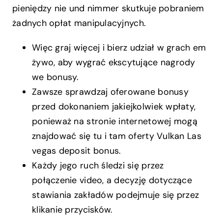
pieniędzy nie und nimmer skutkuje pobraniem
żadnych opłat manipulacyjnych.
Więc graj więcej i bierz udział w grach em
żywo, aby wygrać ekscytujące nagrody
we bonusy.
Zawsze sprawdzaj oferowane bonusy
przed dokonaniem jakiejkolwiek wpłaty,
ponieważ na stronie internetowej mogą
znajdować się tu i tam oferty Vulkan Las
vegas deposit bonus.
Każdy jego ruch śledzi się przez
połączenie video, a decyzję dotyczące
stawiania zakładów podejmuje się przez
klikanie przycisków.