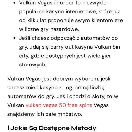
Vulkan Vegas in order to niezwykle
popularne kasyno internetowe, które już
od kilku lat proponuje swym klientom grę
w liczne gry hazardowe.
Jeśli chcesz odpocząć z automatów do
gry, udaj się carry out kasyna Vulkan Sin
city, gdzie dostępnych jest wiele gier
stołowych.
Vulkan Vegas jest dobrym wyborem, jeśli
chcesz mieć kasyno z . ogromną liczbą
automatów do gry. Jeśli chodzi o sloty, to w
Vulkan
vulkan vegas 50 free spins
Vegas
znajdziemy ich całe mnóstwo.
❗ Jakie Są Dostępne Metody