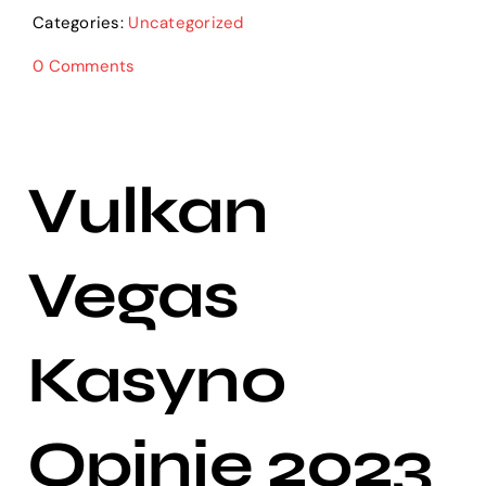
Categories:
Uncategorized
0 Comments
Vulkan
Vegas
Kasyno
Opinie 2023