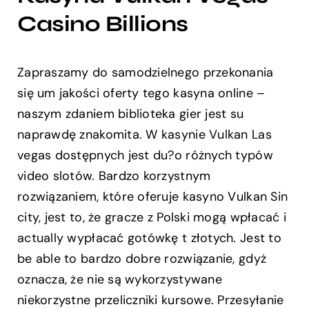
Casino Billions
Zapraszamy do samodzielnego przekonania
się um jakości oferty tego kasyna online –
naszym zdaniem biblioteka gier jest su
naprawdę znakomita. W kasynie Vulkan Las
vegas dostępnych jest du?o różnych typów
video slotów. Bardzo korzystnym
rozwiązaniem, które oferuje kasyno Vulkan Sin
city, jest to, że gracze z Polski mogą wpłacać i
actually wypłacać gotówkę t złotych. Jest to
be able to bardzo dobre rozwiązanie, gdyż
oznacza, że nie są wykorzystywane
niekorzystne przeliczniki kursowe. Przesyłanie