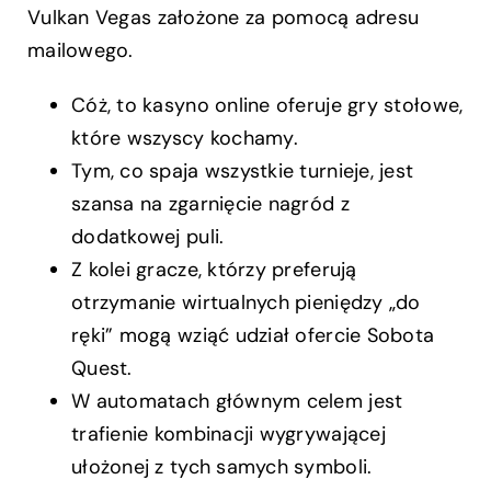
Vulkan Vegas założone za pomocą adresu
mailowego.
Cóż, to kasyno online oferuje gry stołowe,
które wszyscy kochamy.
Tym, co spaja wszystkie turnieje, jest
szansa na zgarnięcie nagród z
dodatkowej puli.
Z kolei gracze, którzy preferują
otrzymanie wirtualnych pieniędzy „do
ręki” mogą wziąć udział ofercie Sobota
Quest.
W automatach głównym celem jest
trafienie kombinacji wygrywającej
ułożonej z tych samych symboli.