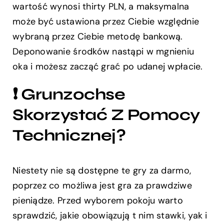
wartość wynosi thirty PLN, a maksymalna
może być ustawiona przez Ciebie względnie
wybraną przez Ciebie metodę bankową.
Deponowanie środków nastąpi w mgnieniu
oka i możesz zacząć grać po udanej wpłacie.
❗ Grunzochse
Skorzystać Z Pomocy
Technicznej?
Niestety nie są dostępne te gry za darmo,
poprzez co możliwa jest gra za prawdziwe
pieniądze. Przed wyborem pokoju warto
sprawdzić, jakie obowiązują t nim stawki, yak i