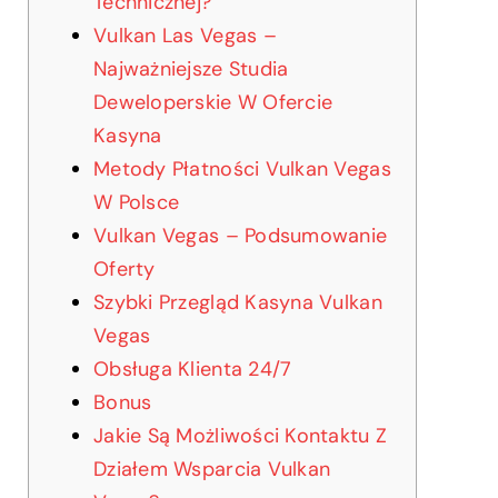
Technicznej?
Vulkan Las Vegas –
Najważniejsze Studia
Deweloperskie W Ofercie
Kasyna
Metody Płatności Vulkan Vegas
W Polsce
Vulkan Vegas – Podsumowanie
Oferty
Szybki Przegląd Kasyna Vulkan
Vegas
Obsługa Klienta 24/7
Bonus
Jakie Są Możliwości Kontaktu Z
Działem Wsparcia Vulkan