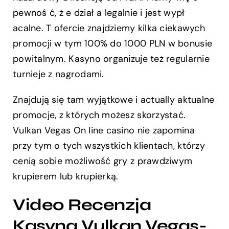
pewnoś ć, ż e dział a legalnie i jest wypł
acalne. T ofercie znajdziemy kilka ciekawych
promocji w tym 100% do 1000 PLN w bonusie
powitalnym. Kasyno organizuje też regularnie
turnieje z nagrodami.
Znajdują się tam wyjątkowe i actually aktualne
promocje, z których możesz skorzystać.
Vulkan Vegas On line casino nie zapomina
przy tym o tych wszystkich klientach, którzy
cenią sobie możliwość gry z prawdziwym
krupierem lub krupierką.
Video Recenzja
Kasyna Vulkan Vegas-