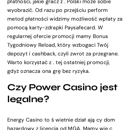
płatności, jakie gracz z . Polski może sobie
wyobrazić. Od razu po przejściu perform
metod płatności widzimy możliwość wpłaty za
pomocą karty-zdrapki Paysafecard. W
regularnej ofercie promocji mamy Bonus
Tygodniowy Reload, który wzbogaci Twój
depozyt i cashback, czyli zwrot za przegrane.
Warto korzystać z . tej ostatniej promocji,
gdyż oznacza ona grę bez ryzyka.
Czy Power Casino jest
legalne?
Energy Casino to ś wietnie dział ają cy dom
hazardowy z licencją od MGA. Mamy wię c