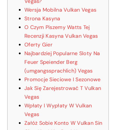
Vegas?
Wersja Mobilna Vulkan Vegas
Strona Kasyna
O Czym Piszemy Watts Tej
Recenzji Kasyna Vulkan Vegas
Oferty Gier
Najbardziej Popularne Sloty Na
Feuer Speiender Berg
(umgangssprachlich) Vegas
Promocje Sieciowe I Sezonowe
Jak Się Zarejestrować T Vulkan
Vegas
Wpłaty I Wypłaty W Vulkan
Vegas
Załóż Sobie Konto W Vulkan Sin