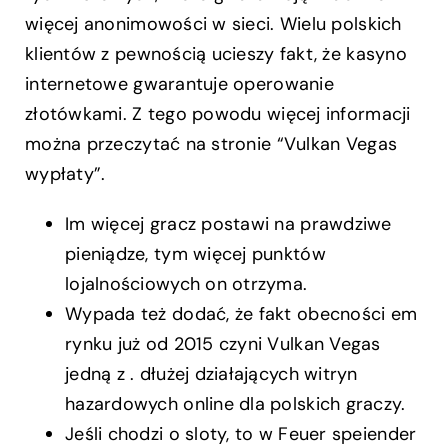
więcej anonimowości w sieci. Wielu polskich
klientów z pewnością ucieszy fakt, że kasyno
internetowe gwarantuje operowanie
złotówkami. Z tego powodu więcej informacji
można przeczytać na stronie “Vulkan Vegas
wypłaty”.
Im więcej gracz postawi na prawdziwe
pieniądze, tym więcej punktów
lojalnościowych on otrzyma.
Wypada też dodać, że fakt obecności em
rynku już od 2015 czyni Vulkan Vegas
jedną z . dłużej działających witryn
hazardowych online dla polskich graczy.
Jeśli chodzi o sloty, to w Feuer speiender