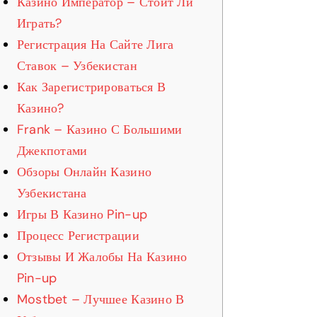
Казино Император – Стоит Ли
Играть?
Регистрация На Сайте Лига
Ставок – Узбекистан
Как Зарегистрироваться В
Казино?
Frank – Казино С Большими
Джекпотами
Обзоры Онлайн Казино
Узбекистана
Игры В Казино Pin-up
Процесс Регистрации
Отзывы И Жалобы На Казино
Pin-up
Mostbet – Лучшее Казино В