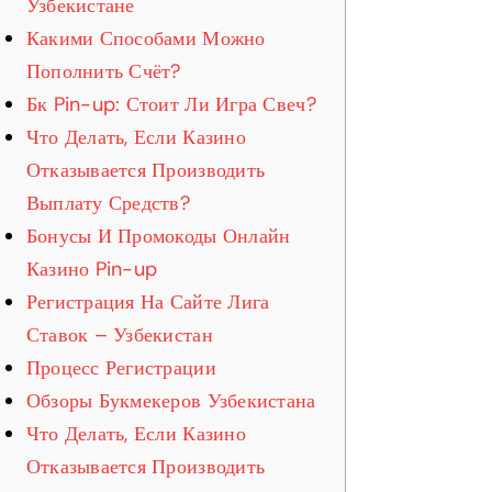
Узбекистане
Какими Способами Можно
Пополнить Счёт?
Бк Pin-up: Стоит Ли Игра Свеч?
Что Делать, Если Казино
Отказывается Производить
Выплату Средств?
Бонусы И Промокоды Онлайн
Казино Pin-up
Регистрация На Сайте Лига
Ставок – Узбекистан
Процесс Регистрации
Обзоры Букмекеров Узбекистана
Что Делать, Если Казино
Отказывается Производить