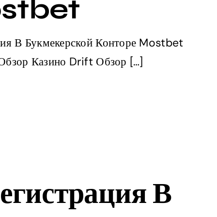
stbet
ция В Букмекерской Конторе Mostbet
бзор Казино Drift Обзор […]
егистрация В