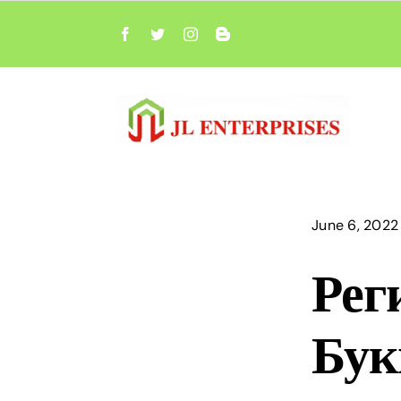
Skip
to
content
June 6, 2022
Рег
Бук