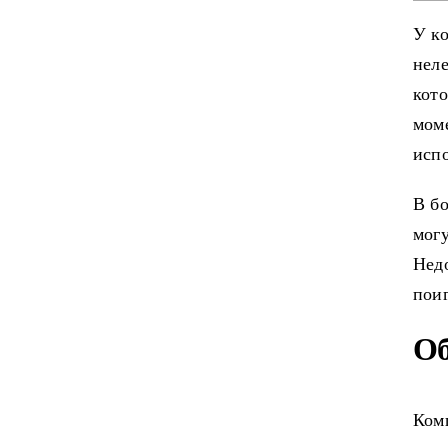
У ко
неле
кот
моме
испо
В бо
могу
Недо
поиг
Об
Комп