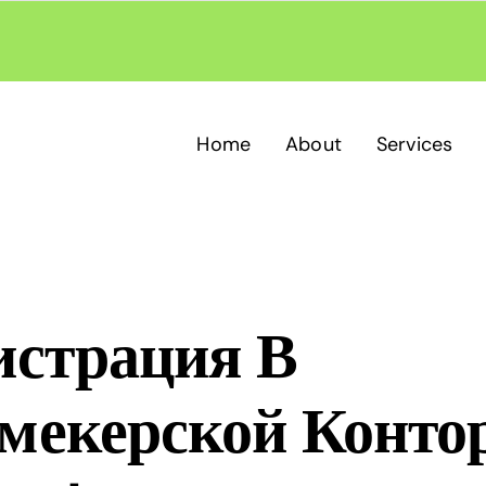
Home
About
Services
истрация В
мекерской Конто