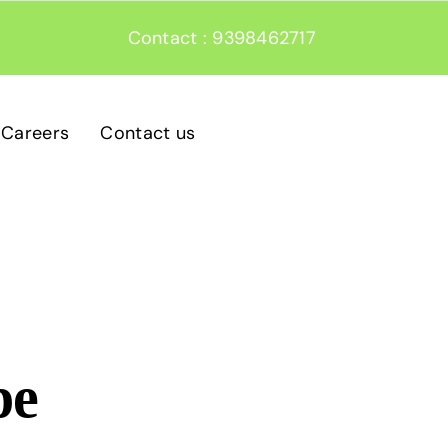
Contact : 9398462717
Careers
Contact us
ре