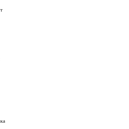
ет
и
жка