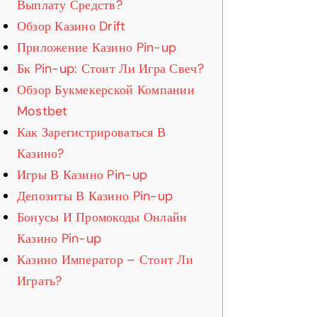
Выплату Средств?
Обзор Казино Drift
Приложение Казино Pin-up
Бк Pin-up: Стоит Ли Игра Свеч?
Обзор Букмекерской Компании
Mostbet
Как Зарегистрироваться В
Казино?
Игры В Казино Pin-up
Депозиты В Казино Pin-up
Бонусы И Промокоды Онлайн
Казино Pin-up
Казино Император – Стоит Ли
Играть?