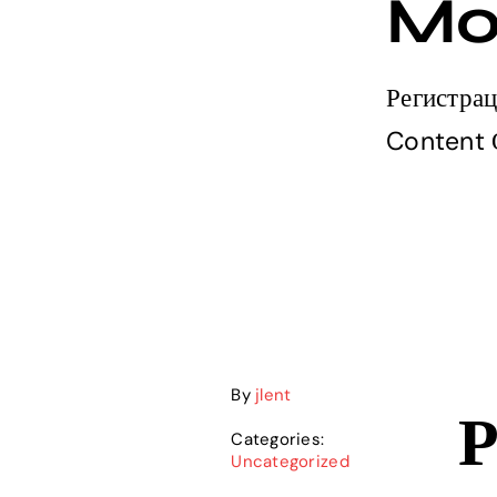
Mo
Регистра
Content О
By
jlent
Р
Categories:
Uncategorized