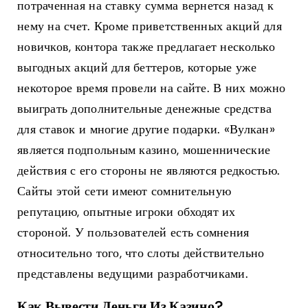
потраченная на ставку сумма вернется назад к
нему на счет. Кроме приветственных акций для
новичков, контора также предлагает несколько
выгодных акций для беттеров, которые уже
некоторое время провели на сайте. В них можно
выиграть дополнительные денежные средства
для ставок и многие другие подарки. «Вулкан»
является подпольным казино, мошеннические
действия с его стороны не являются редкостью.
Сайты этой сети имеют сомнительную
репутацию, опытные игроки обходят их
стороной. У пользователей есть сомнения
относительно того, что слоты действительно
представлены ведущими разработчиками.
Как Вывести Деньги Из Казино?