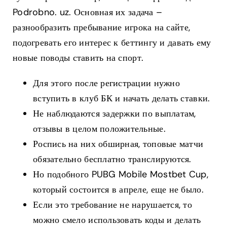
Podrobno. uz. Основная их задача –
разнообразить пребывание игрока на сайте,
подогревать его интерес к беттингу и давать ему
новые поводы ставить на спорт.
Для этого после регистрации нужно
вступить в клуб БК и начать делать ставки.
Не наблюдаются задержки по выплатам,
отзывы в целом положительные.
Роспись на них обширная, топовые матчи
обязательно бесплатно транслируются.
Но подобного PUBG Mobile Mostbet Cup,
который состоится в апреле, еще не было.
Если это требование не нарушается, то
можно смело использовать коды и делать