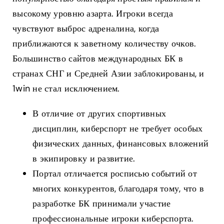
высокому уровню азарта. Игроки всегда
чувствуют выброс адреналина, когда
приближаются к заветному количеству очков.
Большинство сайтов международных БК в
странах СНГ и Средней Азии заблокированы, и
1win не стал исключением.
В отличие от других спортивных
дисциплин, киберспорт не требует особых
физических данных, финансовых вложений
в экипировку и развитие.
Портал отличается росписью событий от
многих конкурентов, благодаря тому, что в
разработке БК принимали участие
профессиональные игроки киберспорта.