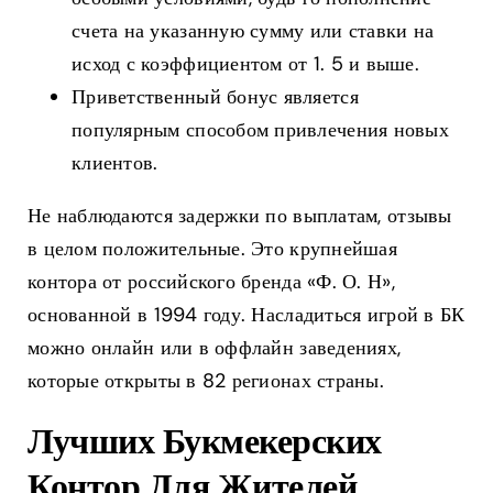
счета на указанную сумму или ставки на
исход с коэффициентом от 1. 5 и выше.
Приветственный бонус является
популярным способом привлечения новых
клиентов.
Не наблюдаются задержки по выплатам, отзывы
в целом положительные. Это крупнейшая
контора от российского бренда «Ф. О. Н»,
основанной в 1994 году. Насладиться игрой в БК
можно онлайн или в оффлайн заведениях,
которые открыты в 82 регионах страны.
Лучших Букмекерских
Контор Для Жителей