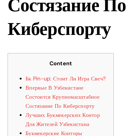
Состязание По
Киберспорту
Content
Бк Pin-up: Стоит Ли Игра Свеч?
Впервые В Узбекистане
Состоится Крупномасштабное
Состязание По Киберспорту
Лучших Букмекерских Контор
Для Жителей Узбекистана
Букмекерские Конторы