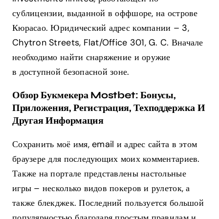
сублицензии, выданной в оффшоре, на острове
Кюрасао. Юридический адрес компании – 3,
Chytron Streets, Flat/Office 301, G. C. Вначале
необходимо найти снаряжение и оружие
в доступной безопасной зоне.
Обзор Букмекера Mostbet: Бонусы,
Приложения, Регистрация, Техподдержка И
Другая Информация
Сохранить моё имя, email и адрес сайта в этом
браузере для последующих моих комментариев.
Также на портале представлены настольные
игры – несколько видов покеров и рулеток, а
также блекджек. Последний пользуется большой
популярностью благодаря простым правилам и