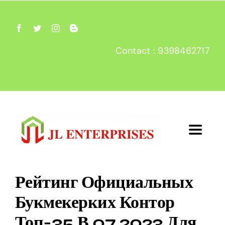
Skip
to
content
Contact : 9398462717
Toggle
Navigat
Home
Рейтинг Официальных
Букмекерких Контор
About
Топ-35 В 07 2023 Для