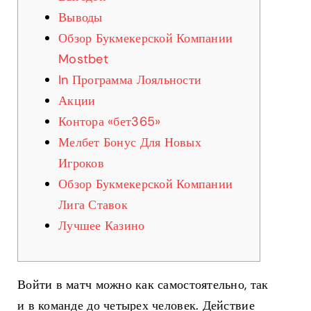
Выводы
Обзор Букмекерской Компании
Mostbet
In Программа Лояльности
Акции
Контора «бет365»
Мелбет Бонус Для Новых
Игроков
Обзор Букмекерской Компании
Лига Ставок
Лучшее Казино
Войти в матч можно как самостоятельно, так
и в команде до четырех человек. Действие