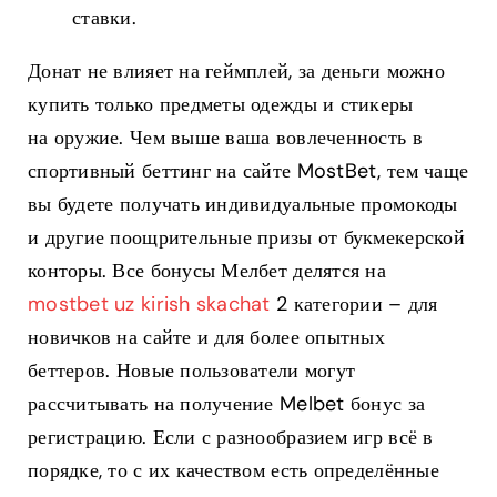
ставки.
Донат не влияет на геймплей, за деньги можно
купить только предметы одежды и стикеры
на оружие. Чем выше ваша вовлеченность в
спортивный беттинг на сайте MostBet, тем чаще
вы будете получать индивидуальные промокоды
и другие поощрительные призы от букмекерской
конторы. Все бонусы Мелбет делятся на
mostbet uz kirish skachat
2 категории – для
новичков на сайте и для более опытных
беттеров. Новые пользователи могут
рассчитывать на получение Melbet бонус за
регистрацию. Если с разнообразием игр всё в
порядке, то с их качеством есть определённые