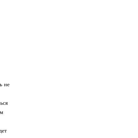
ь не
ься
ам
дет