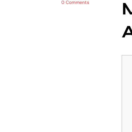
0 Comments