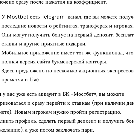
ючено сразу после нажатия на коэффициент.
У Mostbet есть Telegram-канал, где вы можете получ
последние новости о рейтингах, трансферах и игроках.
Они могут получить бонус на первый депозит, беспла
ставки и другие приятные подарки.
Мобильное приложение имеет тот же функционал, что
полная версия сайта букмекерской конторы.
Здесь предложено по несколько акционных экспрессов
прематча и Live.
 у вас уже есть аккаунт в БК «Мостбет», вы можете
ризоваться и сразу перейти к ставкам (при наличии де
чете). Новым игрокам нужно пройти регистрацию,
лнить профиль, сделать первый депозит и получить бо
желанию), а уже потом заключать пари.