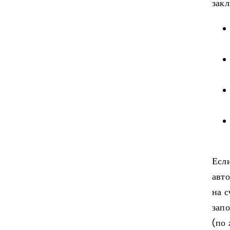
закл
Если
авто
на с
запо
(по 