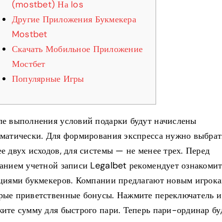
(mostbet) На Ios
Другие Приложения Букмекера
Mostbet
Скачать Мобильное Приложение
Мостбет
Популярные Игры
ле выполнения условий подарки будут начислены
оматически. Для формирования экспресса нужно выбрат
е двух исходов, для системы — не менее трех. Перед
анием учетной записи Legalbet рекомендует ознакомит
кциями букмекеров. Компании предлагают новым игрок
рые приветственные бонусы. Нажмите переключатель и
ите сумму для быстрого пари. Теперь пари-ординар бу