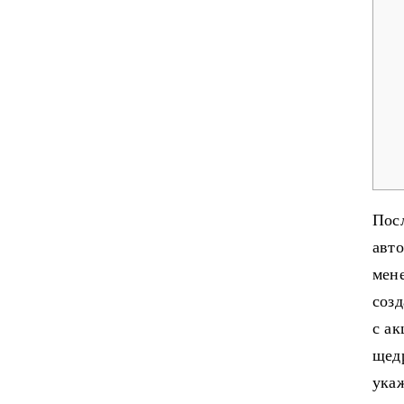
Пос
авт
мене
созд
с а
щед
укаж