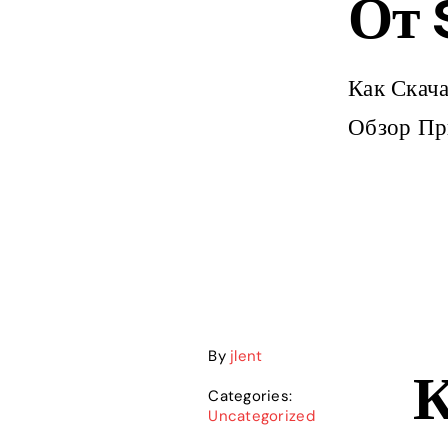
От 
Как Скач
Обзор Пр
By
jlent
К
Categories:
Uncategorized