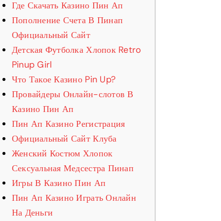
Где Скачать Казино Пин Ап
Пополнение Счета В Пинап
Официальный Сайт
Детская Футболка Хлопок Retro
Pinup Girl
Что Такое Казино Pin Up?
Провайдеры Онлайн-слотов В
Казино Пин Ап
Пин Ап Казино Регистрация
Официальный Сайт Клуба
Женский Костюм Хлопок
Сексуальная Медсестра Пинап
Игры В Казино Пин Ап
Пин Ап Казино Играть Онлайн
На Деньги