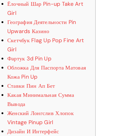
Ёлочный Шар Pin-up Take Art
Girl
География Деятельности Pin
Upwards Казино
Скетчбук Flag Up Pop Fine Art
Girl
Фартук 3d Pin Up
Обложка Для Паспорта Матовая
Кожа Pin Up
Ставки Пин Ап Бет
Какая Минимальная Сумма
Вывода
Женский Лонгслив Хлопок
Vintage Pinup Girl
Дизайн И Интерфейс