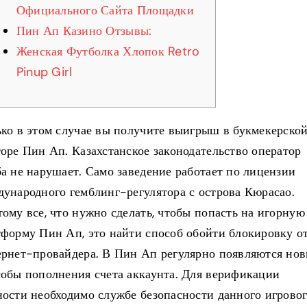
Официального Сайта Площадки
Пин Ап Казино Отзывы:
Женская Футболка Хлопок Retro
Pinup Girl
ко в этом случае вы получите выигрыш в букмекерско
оре Пин Ап. Казахстанское законодательство оператор
а не нарушает. Само заведение работает по лицензии
ународного гемблинг-регулятора с острова Кюрасао.
ому все, что нужно сделать, чтобы попасть на игорную
тформу Пин Ап, это найти способ обойти блокировку о
ернет-провайдера. В Пин Ап регулярно появляются но
собы пополнения счета аккаунта. Для верификации
ости необходимо службе безопасности данного игрово