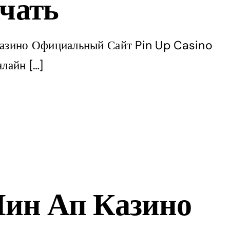
чать
азино Официальный Сайт Pin Up Casino
лайн […]
ин Ап Казино