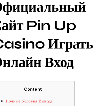
Официальный
айт Pin Up
asino Играть
нлайн Вход
Content
Полные Условия Вывода