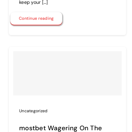
keep your […]
Continue reading
Uncategorized
‎mostbet Wagering On The