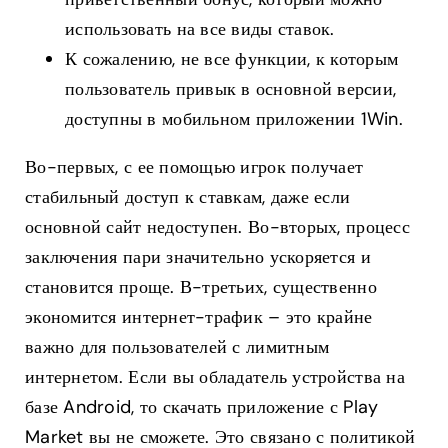
использовать на все виды ставок.
К сожалению, не все функции, к которым
пользователь привык в основной версии,
доступны в мобильном приложении 1Win.
Во-первых, с ее помощью игрок получает
стабильный доступ к ставкам, даже если
основной сайт недоступен. Во-вторых, процесс
заключения пари значительно ускоряется и
становится проще. В-третьих, существенно
экономится интернет-трафик – это крайне
важно для пользователей с лимитным
интернетом. Если вы обладатель устройства на
базе Android, то скачать приложение с Play
Market вы не сможете. Это связано с политикой