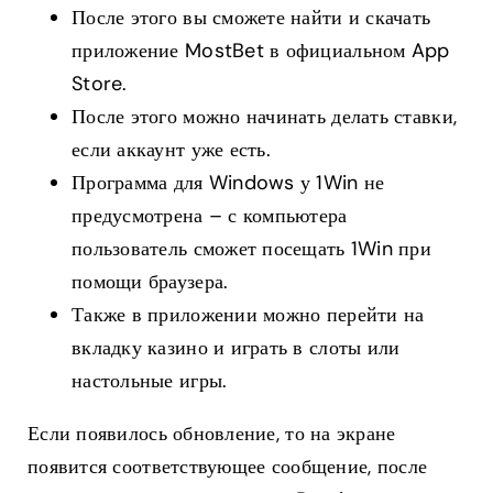
После этого вы сможете найти и скачать
приложение MostBet в официальном App
Store.
После этого можно начинать делать ставки,
если аккаунт уже есть.
Программа для Windows у 1Win не
предусмотрена – с компьютера
пользователь сможет посещать 1Win при
помощи браузера.
Также в приложении можно перейти на
вкладку казино и играть в слоты или
настольные игры.
Если появилось обновление, то на экране
появится соответствующее сообщение, после