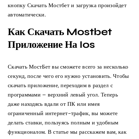
кнопку Скачать Мостбет и загрузка произойдет
автоматически.
Как Скачать Mostbet
Приложение На Ios
Скачать МостБет вы сможете всего за несколько
секунд, после чего его нужно установить. Чтобы
скачать приложение, переходим в раздел с
программами – верхний левый угол. Теперь
даже находясь вдали от ПК или имея
ограниченный интернет-трафик, вы можете
делать ставки, пользуясь полным и удобным
функционалом. В статье мы расскажем вам, как