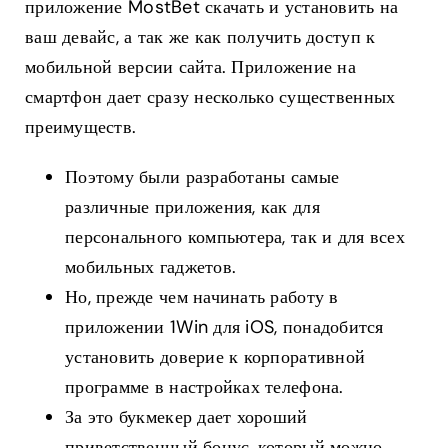
приложение MostBet скачать и установить на
ваш девайс, а так же как получить доступ к
мобильной версии сайта. Приложение на
смартфон дает сразу несколько существенных
преимуществ.
Поэтому были разработаны самые
различные приложения, как для
персонального компьютера, так и для всех
мобильных гаджетов.
Но, прежде чем начинать работу в
приложении 1Win для iOS, понадобится
установить доверие к корпоративной
программе в настройках телефона.
За это букмекер дает хороший
приветственный бонус, который можно