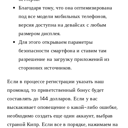
Благодаря тому, что она оптимизирована
под все модели мобильных телефонов,
версия доступна на девайсах с любым
размером дисплея.
Для этого открываем параметры
безопасности смартфона и ставим там
разрешение на загрузку приложений из
сторонних источников.
Если в процессе регистрации указать наш
промокод, то приветственный бонус будет
составлять до 144 долларов. Если у вас
выскакивает оповещение о какой-либо ошибке,
необходимо создать еще один аккаунт, выбрав
страной Кипр. Если все в порядке, нажимаем на