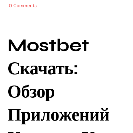
0 Comments
Mostbet
Скачать:
Обзор
Приложений