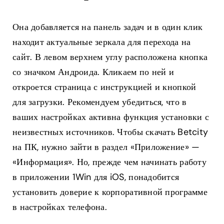
Она добавляется на панель задач и в один клик
находит актуальные зеркала для перехода на
сайт. В левом верхнем углу расположена кнопка
со значком Андроида. Кликаем по ней и
откроется страница с инструкцией и кнопкой
для загрузки. Рекомендуем убедиться, что в
ваших настройках активна функция установки с
неизвестных источников. Чтобы скачать Betcity
на ПК, нужно зайти в раздел «Приложение» —
«Информация». Но, прежде чем начинать работу
в приложении 1Win для iOS, понадобится
установить доверие к корпоративной программе
в настройках телефона.