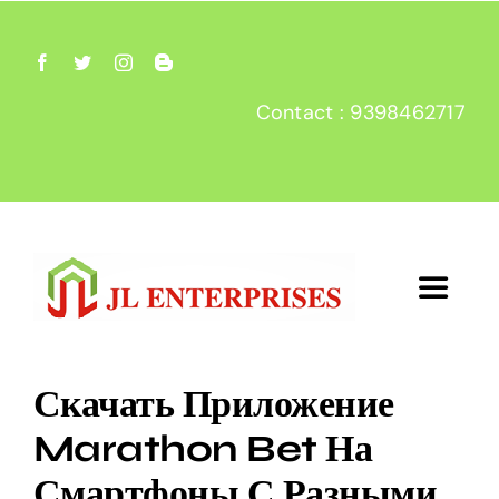
Skip
to
content
Contact : 9398462717
Toggle
Navigat
Home
Скачать Приложение
Marathon Bet На
About
Смартфоны С Разными