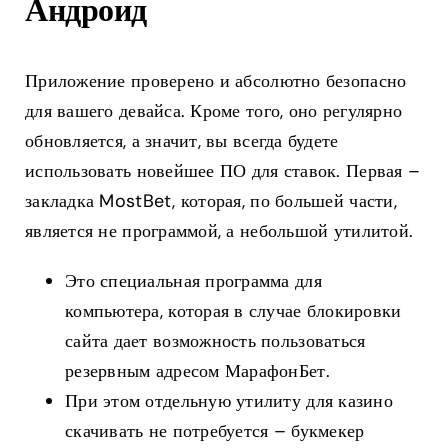
Андроид
Приложение проверено и абсолютно безопасно
для вашего девайса. Кроме того, оно регулярно
обновляется, а значит, вы всегда будете
использовать новейшее ПО для ставок. Первая –
закладка MostBet, которая, по большей части,
является не программой, а небольшой утилитой.
Это специальная программа для
компьютера, которая в случае блокировки
сайта дает возможность пользоваться
резервным адресом МарафонБет.
При этом отдельную утилиту для казино
скачивать не потребуется – букмекер