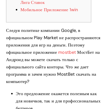
Лига Ставок
Мобильное Приложение 1win
Следуя политике компании Google, в
официальном Play Market не распространяются
приложения для игр на деньги. Поэтому
официальное приложение
mostbet
МостБет на
Андроид вы можете скачать только с
официального сайта конторы. Что же дает
программа и зачем нужно MostBet скачать на
компьютер?
Это предложение окажется полезным как
для новичков, так и для профессиональных
беттеров.