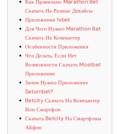
Как Правильно Marathon Bet
Скачать На Разные Девайсы
Приложения 1xbet
Для Чего Нужно Marathon Bet
Скачать На Компьютер
Особенности Приложения
Что Делать, Если Нет
Возможности Скачать Mostbet
Приложение
Зачем Нужно Приложение
Saturnbet?
Betcity Скачать На Компьютер
Или Смартфон
Скачать Betcity На Смартфоны
Айфон