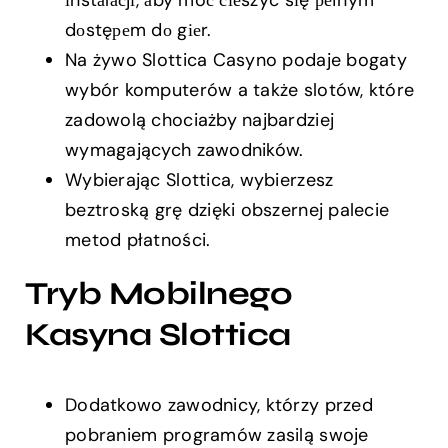
dоstęреm dо gіеr.
Na żywo Slottica Casyno podaje bogaty
wybór komputerów a także slotów, które
zadowolą chociażby najbardziej
wymagających zawodników.
Wybierając Slottica, wybierzesz
beztroską grę dzięki obszernej palecie
metod płatności.
Tryb Mobilnego
Kasyna Slottica
Dodatkowo zawodnicy, którzy przed
pobraniem programów zasilą swoje