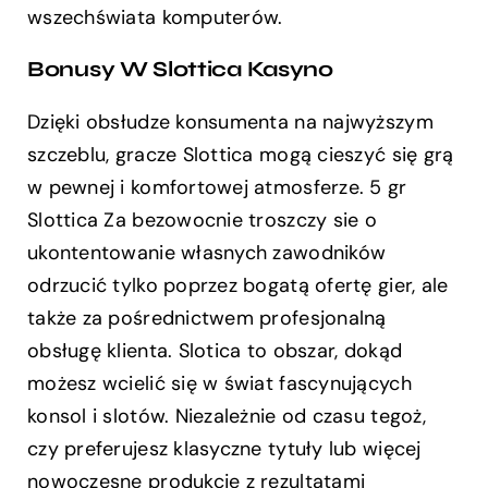
wszechświata komputerów.
Bonusy W Slottica Kasyno
Dzięki obsłudze konsumenta na najwyższym
szczeblu, gracze Slottica mogą cieszyć się grą
w pewnej i komfortowej atmosferze. 5 gr
Slottica Za bezowocnie troszczy sie o
ukontentowanie własnych zawodników
odrzucić tylko poprzez bogatą ofertę gier, ale
także za pośrednictwem profesjonalną
obsługę klienta. Slotica to obszar, dokąd
możesz wcielić się w świat fascynujących
konsol i slotów. Niezależnie od czasu tegoż,
czy preferujesz klasyczne tytuły lub więcej
nowoczesne produkcje z rezultatami