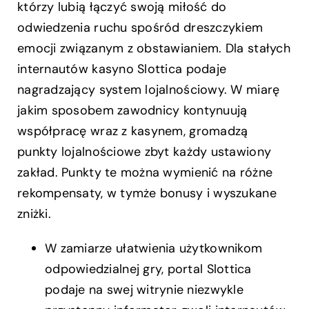
którzy lubią łączyć swoją miłość do
odwiedzenia ruchu spośród dreszczykiem
emocji związanym z obstawianiem. Dla stałych
internautów kasyno Slottica podaje
nagradzający system lojalnościowy. W miarę
jakim sposobem zawodnicy kontynuują
współpracę wraz z kasynem, gromadzą
punkty lojalnościowe zbyt każdy ustawiony
zakład. Punkty te można wymienić na różne
rekompensaty, w tymże bonusy i wyszukane
zniżki.
W zamiarze ułatwienia użytkownikom
odpowiedzialnej gry, portal Slottica
podaje na swej witrynie niezwykle