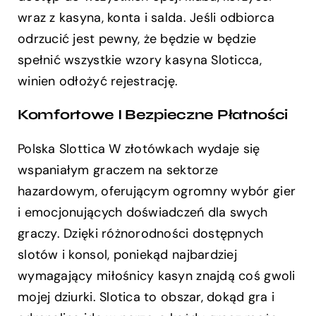
wraz z kasyna, konta i salda. Jeśli odbiorca
odrzucić jest pewny, że będzie w będzie
spełnić wszystkie wzory kasyna Sloticca,
winien odłożyć rejestrację.
Komfortowe I Bezpieczne Płatności
Polska Slottica W złotówkach wydaje się
wspaniałym graczem na sektorze
hazardowym, oferującym ogromny wybór gier
i emocjonujących doświadczeń dla swych
graczy. Dzięki różnorodności dostępnych
slotów i konsol, poniekąd najbardziej
wymagający miłośnicy kasyn znajdą coś gwoli
mojej dziurki. Slotica to obszar, dokąd gra i