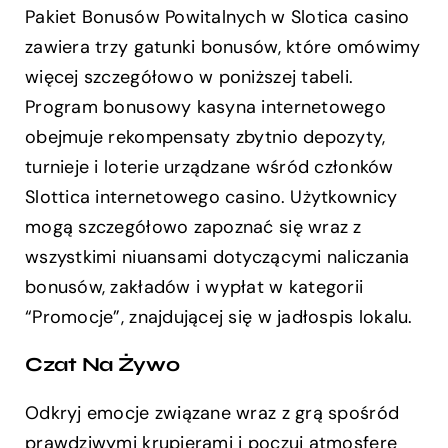
Pakiet Bonusów Powitalnych w Slotica casino
zawiera trzy gatunki bonusów, które omówimy
więcej szczegółowo w poniższej tabeli.
Program bonusowy kasyna internetowego
obejmuje rekompensaty zbytnio depozyty,
turnieje i loterie urządzane wśród członków
Slottica internetowego casino. Użytkownicy
mogą szczegółowo zapoznać się wraz z
wszystkimi niuansami dotyczącymi naliczania
bonusów, zakładów i wypłat w kategorii
“Promocje”, znajdującej się w jadłospis lokalu.
Czat Na Żywo
Odkryj emocje związane wraz z grą spośród
prawdziwymi krupierami i poczuj atmosferę