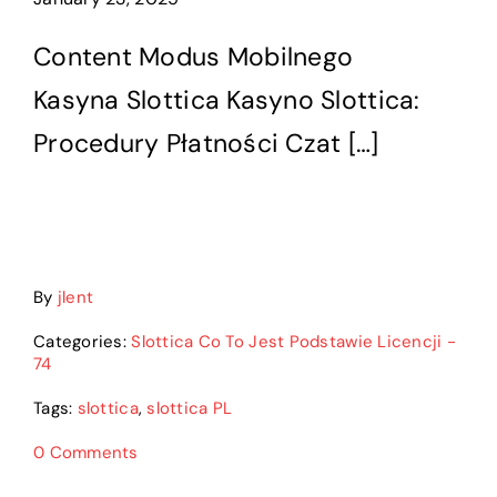
Services
Content Modus Mobilnego
Careers
Kasyna Slottica Kasyno Slottica:
Procedury Płatności Czat […]
Contact us
By
jlent
Categories:
Slottica Co To Jest Podstawie Licencji -
74
Tags:
slottica
,
slottica PL
0 Comments