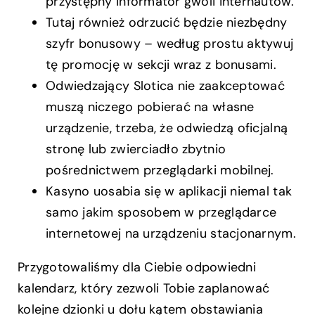
przystępny informator gwoli internautów.
Tutaj również odrzucić będzie niezbędny
szyfr bonusowy – według prostu aktywuj
tę promocję w sekcji wraz z bonusami.
Odwiedzający Slotica nie zaakceptować
muszą niczego pobierać na własne
urządzenie, trzeba, że odwiedzą oficjalną
stronę lub zwierciadło zbytnio
pośrednictwem przeglądarki mobilnej.
Kasyno uosabia się w aplikacji niemal tak
samo jakim sposobem w przeglądarce
internetowej na urządzeniu stacjonarnym.
Przygotowaliśmy dla Ciebie odpowiedni
kalendarz, który zezwoli Tobie zaplanować
kolejne dzionki u dołu kątem obstawiania