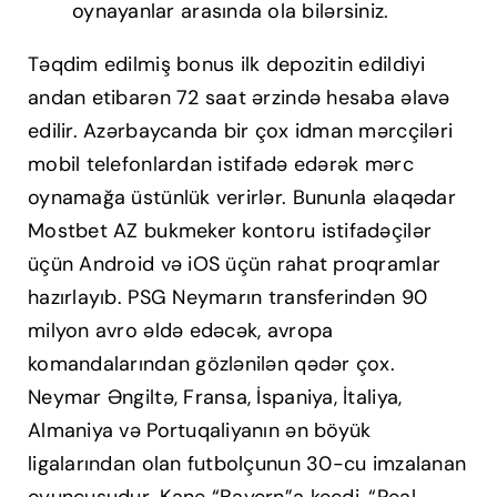
oynayanlar arasında ola bilərsiniz.
Təqdim edilmiş bonus ilk depozitin edildiyi
andan etibarən 72 saat ərzində hesaba əlavə
edilir. Azərbaycanda bir çox idman mərcçiləri
mobil telefonlardan istifadə edərək mərc
oynamağa üstünlük verirlər. Bununla əlaqədar
Mostbet AZ bukmeker kontoru istifadəçilər
üçün Android və iOS üçün rahat proqramlar
hazırlayıb. PSG Neymarın transferindən 90
milyon avro əldə edəcək, avropa
komandalarından gözlənilən qədər çox.
Neymar Əngiltə, Fransa, İspaniya, İtaliya,
Almaniya və Portuqaliyanın ən böyük
ligalarından olan futbolçunun 30-cu imzalanan