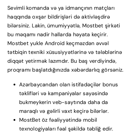
Sevimli komanda və ya idmançının matçları
haqqında oxşar bildirişləri də aktivləşdirə
bilərsiniz. Lakin, ümumiyyətlə, Mostbet şirkəti
bu məqamı nadir hallarda həyata keçirir.
Mostbet yukle Android keçməzdən əvvəl
tətbiqin texniki xüsusiyyətlərinə və tələblərinə
diqqət yetirmək lazımdır. Bu baş verdiyində,
proqramı başlatdığınızda xəbərdarlıq görsəniz.
Azərbaycandan olan istifadəçilər bonus
təklifləri və kampaniyalar sayəsində
bukmeykerin veb-saytında daha da
maraqlı və gəlirli vaxt keçirə bilərlər.
MostBet öz fəaliyyətində mobil
texnologiyaları fəal şəkildə təbliğ edir.