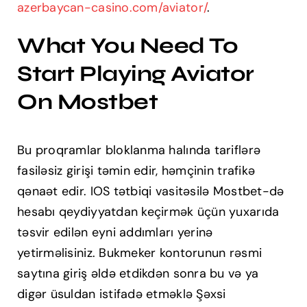
azerbaycan-casino.com/aviator/
.
What You Need To
Start Playing Aviator
On Mostbet
Bu proqramlar bloklanma halında tariflərə
fasiləsiz girişi təmin edir, həmçinin trafikə
qənaət edir. IOS tətbiqi vasitəsilə Mostbet-də
hesabı qeydiyyatdan keçirmək üçün yuxarıda
təsvir edilən eyni addımları yerinə
yetirməlisiniz. Bukmeker kontorunun rəsmi
saytına giriş əldə etdikdən sonra bu və ya
digər üsuldan istifadə etməklə Şəxsi