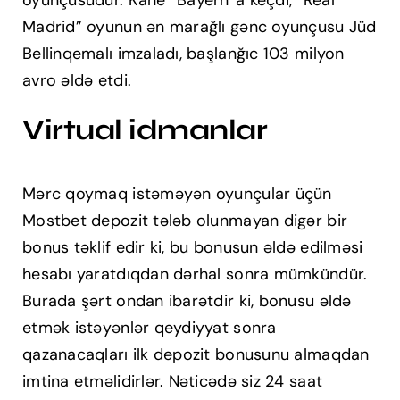
oyunçusudur. Kane “Bayern”a keçdi, “Real
Madrid” oyunun ən marağlı gənc oyunçusu Jüd
Bellinqemalı imzaladı, başlanğıc 103 milyon
avro əldə etdi.
Virtual idmanlar
Mərc qoymaq istəməyən oyunçular üçün
Mostbet depozit tələb olunmayan digər bir
bonus təklif edir ki, bu bonusun əldə edilməsi
hesabı yaratdıqdan dərhal sonra mümkündür.
Burada şərt ondan ibarətdir ki, bonusu əldə
etmək istəyənlər qeydiyyat sonra
qazanacaqları ilk depozit bonusunu almaqdan
imtina etməlidirlər. Nəticədə siz 24 saat