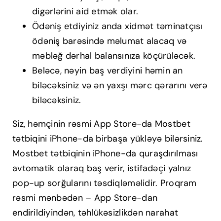
digərlərini aid etmək olar.
Ödəniş etdiyiniz anda xidmət təminatçısı
ödəniş barəsində məlumat alacaq və
məbləğ dərhal balansınıza köçürüləcək.
Beləcə, nəyin baş verdiyini həmin an
biləcəksiniz və ən yaxşı mərc qərarını verə
biləcəksiniz.
Siz, həmçinin rəsmi App Store-da Mostbet
tətbiqini iPhone-da birbaşa yükləyə bilərsiniz.
Mostbet tətbiqinin iPhone-da quraşdırılması
avtomatik olaraq baş verir, istifadəçi yalnız
pop-up sorğularını təsdiqləməlidir. Proqram
rəsmi mənbədən – App Store-dan
endirildiyindən, təhlükəsizlikdən narahat