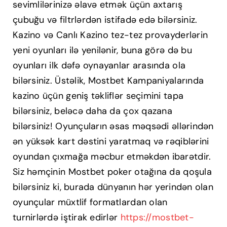
sevimlilərinizə əlavə etmək üçün axtarış
çubuğu və filtrlərdən istifadə edə bilərsiniz.
Kazino və Canlı Kazino tez-tez provayderlərin
yeni oyunları ilə yenilənir, buna görə də bu
oyunları ilk dəfə oynayanlar arasında ola
bilərsiniz. Üstəlik, Mostbet Kampaniyalarında
kazino üçün geniş təkliflər seçimini tapa
bilərsiniz, beləcə daha da çox qazana
bilərsiniz! Oyunçuların əsas məqsədi əllərindən
ən yüksək kart dəstini yaratmaq və rəqiblərini
oyundan çıxmağa məcbur etməkdən ibarətdir.
Siz həmçinin Mostbet poker otağına da qoşula
bilərsiniz ki, burada dünyanın hər yerindən olan
oyunçular müxtlif formatlardan olan
turnirlərdə iştirak edirlər
https://mostbet-