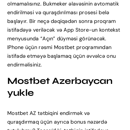
olmamalısınız. Bukmeker əlavəsinin avtomatik
endirilməsi və quraşdırılması prosesi belə
başlayır. Bir neçə dəqiqədən sonra proqram
istifadəyə veriləcək və App Store-un kontekst
menyusunda “Açın” düyməsi görünəcək.
IPhone üçün rəsmi Mostbet proqramından
istifadə etməyə başlamaq üçün əvvəlcə onu
endirməlisiniz.
Mostbet Azerbaycan
yukle
Mostbet AZ tətbiqini endirmək və
quraşdırmaq üçün ayrıca bonus nəzərdə