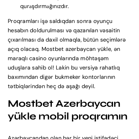
qurаşdırmаğınızdır.
Proqramları işə saldıqdan sonra oyunçu
hesabın doldurulması və qazanılan vəsaitin
çıxarılması da daxil olmaqla, bütün seçimlərə
açıq olacaq. Mostbet azerbaycan yükle, ən
maraqlı casino oyunlarında möhtəşəm
uduşlara sahib ol! Lakin bu versiya rahatlıq
baxımından digər bukmeker kontorlarının
tətbiqlərindən heç də aşağı deyil.
Mostbet Azerbaycan
yükle mobil proqramın
Azərbaycandan olan hər bir yeni istifadəçi