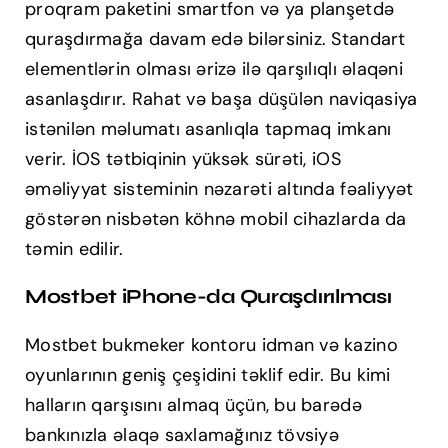
proqram paketini smartfon və ya planşetdə
quraşdırmağa davam edə bilərsiniz. Standart
elementlərin olması ərizə ilə qarşılıqlı əlaqəni
asanlaşdırır. Rahat və başa düşülən naviqasiya
istənilən məlumatı asanlıqla tapmaq imkanı
verir. İOS tətbiqinin yüksək sürəti, iOS
əməliyyat sisteminin nəzarəti altında fəaliyyət
göstərən nisbətən köhnə mobil cihazlarda da
təmin edilir.
Mostbet iPhone-da Quraşdırılması
Mostbet bukmeker kontoru idman və kazino
oyunlarının geniş çeşidini təklif edir. Bu kimi
halların qarşısını almaq üçün, bu barədə
bankınızla əlaqə saxlamağınız tövsiyə