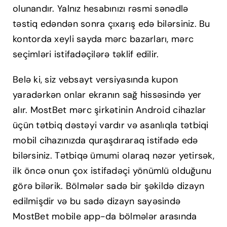
olunandır. Yalnız hesabınızı rəsmi sənədlə
təstiq edəndən sonra çıxarış edə bilərsiniz. Bu
kontorda xeyli sayda mərc bazarları, mərc
seçimləri istifadəçilərə təklif edilir.
Belə ki, siz vebsayt versiyasında kupon
yaradərkən onlar ekranın sağ hissəsində yer
alır. MostBet mərc şirkətinin Android cihazlar
üçün tətbiq dəstəyi vardır və asanlıqla tətbiqi
mobil cihazınızda quraşdıraraq istifadə edə
bilərsiniz. Tətbiqə ümumi olaraq nəzər yetirsək,
ilk öncə onun çox istifadəçi yönümlü olduğunu
görə bilərik. Bölmələr sadə bir şəkildə dizayn
edilmişdir və bu sadə dizayn sayəsində
MostBet mobile app-da bölmələr arasında