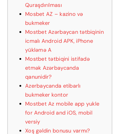
Quraşdırılması
Mosbet AZ – kazino və
bukmeker
Mostbet Azərbaycan tətbiqinin
icmalı Android APK, iPhone
yükləmə A
Mostbet tətbiqini istifadə
etmək Azərbaycanda
qanunidir?
Azerbaycanda etibarlı
bukmeker kontor
Mostbet Az mobile app yukle
for Android and iOS, mobil
versiy
Xoş gəldin bonusu varmı?