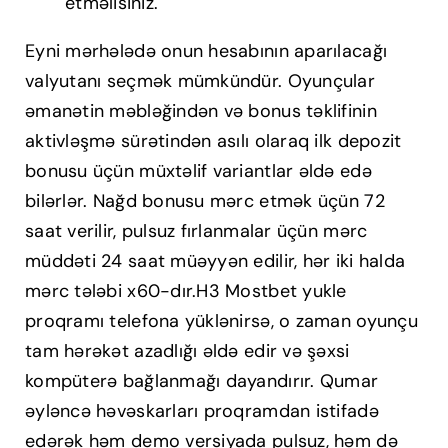
etməlisiniz.
Eyni mərhələdə onun hesabının aparılacağı
valyutanı seçmək mümkündür. Oyunçular
əmanətin məbləğindən və bonus təklifinin
aktivləşmə sürətindən asılı olaraq ilk depozit
bonusu üçün müxtəlif variantlar əldə edə
bilərlər. Nağd bonusu mərc etmək üçün 72
saat verilir, pulsuz fırlanmalar üçün mərc
müddəti 24 saat müəyyən edilir, hər iki halda
mərc tələbi x60-dır.H3 Mostbet yukle
proqramı telefona yüklənirsə, o zaman oyunçu
tam hərəkət azadlığı əldə edir və şəxsi
kompüterə bağlanmağı dayandırır. Qumar
əyləncə həvəskarları proqramdan istifadə
edərək həm demo versiyada pulsuz, həm də