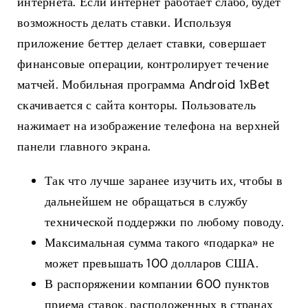
интернета. Если интернет работает слабо, будет
возможность делать ставки. Используя
приложение беттер делает ставки, совершает
финансовые операции, контролирует течение
матчей. Мобильная программа Android 1xBet
скачивается с сайта конторы. Пользователь
нажимает на изображение телефона на верхней
панели главного экрана.
Так что лучше заранее изучить их, чтобы в
дальнейшем не обращаться в службу
технической поддержки по любому поводу.
Максимальная сумма такого «подарка» не
может превышать 100 долларов США.
В распоряжении компании 600 пунктов
приема ставок, расположенных в странах