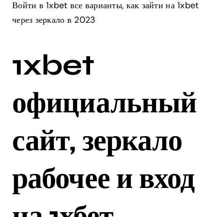
Войти в 1xbet все варианты, как зайти на 1xbet
через зеркало в 2023
1xbet
официальный
сайт, зеркало
рабочее и вход
на 1хбет