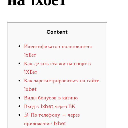
Content
Идентификатор пользователя
1хБет
Как делать ставки на спорт в
1ХБет
Как зарегистрироваться на сайте
1xbet
Виды бонусов в казино
Вход в 1xbet через ВК
🤳 По телефону — через
приложение 1xbet