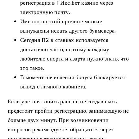
регистрация в 1 Икс Бет казино через
электронную почту.
Именно по этой причине многие
вынуждены искать другого букмекера.
Сегодня П2 в ставках используется
достаточно часто, поэтому каждому
любителю спорта и азарта нужно знать, что
это такое.
В момент начисления бонуса блокируется
вывод с личного кабинета.
Если учетная запись раньше не создавалась,
предстоит пройти регистрацию, занимающую не
больше двух минут. При возникновении
вопросов рекомендуется обращаться через
приложение в техническую поддержку