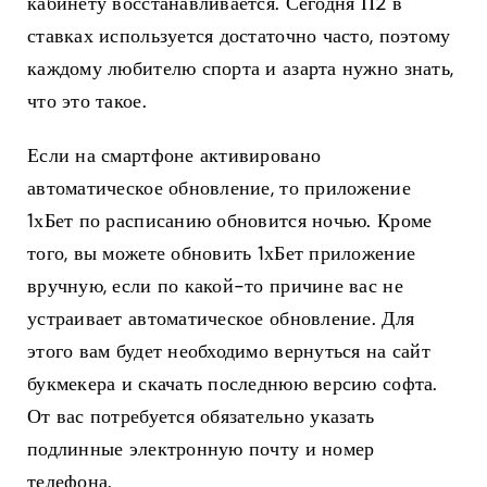
кабинету восстанавливается. Сегодня П2 в
ставках используется достаточно часто, поэтому
каждому любителю спорта и азарта нужно знать,
что это такое.
Если на смартфоне активировано
автоматическое обновление, то приложение
1хБет по расписанию обновится ночью. Кроме
того, вы можете обновить 1хБет приложение
вручную, если по какой-то причине вас не
устраивает автоматическое обновление. Для
этого вам будет необходимо вернуться на сайт
букмекера и скачать последнюю версию софта.
От вас потребуется обязательно указать
подлинные электронную почту и номер
телефона.