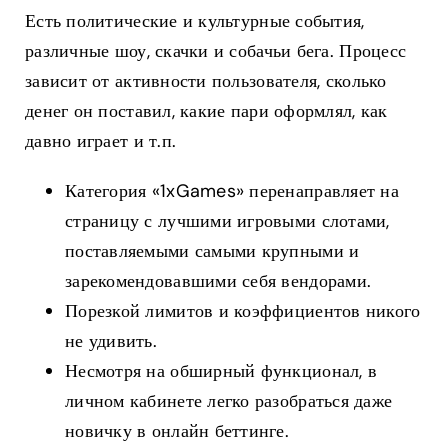
Есть политические и культурные события,
различные шоу, скачки и собачьи бега. Процесс
зависит от активности пользователя, сколько
денег он поставил, какие пари оформлял, как
давно играет и т.п.
Категория «1xGames» перенаправляет на
страницу с лучшими игровыми слотами,
поставляемыми самыми крупными и
зарекомендовавшими себя вендорами.
Порезкой лимитов и коэффициентов никого
не удивить.
Несмотря на обширный функционал, в
личном кабинете легко разобраться даже
новичку в онлайн беттинге.