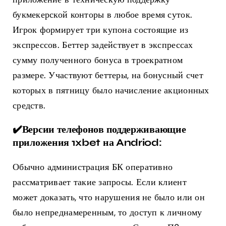
букмекерской конторы в любое время суток.
Игрок формирует три купона состоящие из
экспрессов. Беттер задействует в экспрессах
сумму полученного бонуса в троекратном
размере. Участвуют беттеры, на бонусный счет
которых в пятницу было начисление акционных
средств.
✔️Версии телефонов поддерживающие
приложения 1xbet на Andriod:
Обычно администрация БК оперативно
рассматривает такие запросы. Если клиент
может доказать, что нарушения не было или он
было непреднамеренным, то доступ к личному