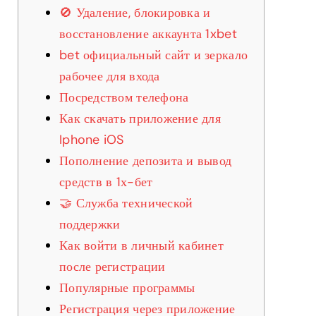
🚫 Удаление, блокировка и
восстановление аккаунта 1xbet
bet официальный сайт и зеркало
рабочее для входа
Посредством телефона
Как скачать приложение для
Iphone iOS
Пополнение депозита и вывод
средств в 1х-бет
🤝 Служба технической
поддержки
Как войти в личный кабинет
после регистрации
Популярные программы
Регистрация через приложение