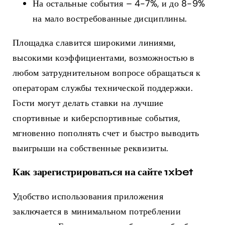
На остальные события – 4-7%, и до 8-9%
на мало востребованные дисциплины.
Площадка славится широкими линиями,
высокими коэффициентами, возможностью в
любом затруднительном вопросе обращаться к
операторам службы технической поддержки.
Гости могут делать ставки на лучшие
спортивные и киберспортивные события,
мгновенно пополнять счет и быстро выводить
выигрыши на собственные реквизиты.
Как зарегистрироваться на сайте 1xbet
Удобство использования приложения
заключается в минимальном потреблении