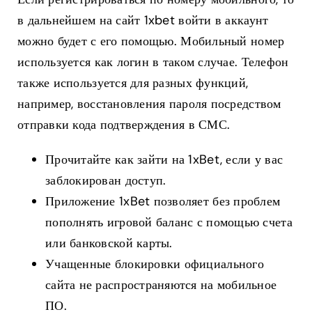
в дальнейшем на сайт 1xbet войти в аккаунт
можно будет с его помощью. Мобильный номер
используется как логин в таком случае. Телефон
также используется для разных функций,
например, восстановления пароля посредством
отправки кода подтверждения в СМС.
Прочитайте как зайти на 1xBet, если у вас
заблокирован доступ.
Приложение 1xBet позволяет без проблем
пополнять игровой баланс с помощью счета
или банковской карты.
Учащенные блокировки официального
сайта не распространяются на мобильное
ПО.