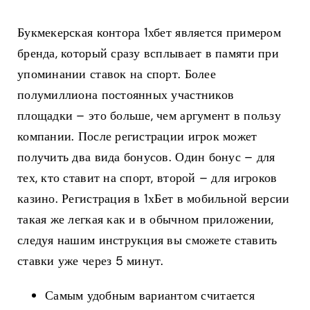
Букмекерская контора 1хбет является примером
бренда, который сразу всплывает в памяти при
упоминании ставок на спорт. Более
полумиллиона постоянных участников
площадки – это больше, чем аргумент в пользу
компании. После регистрации игрок может
получить два вида бонусов. Один бонус – для
тех, кто ставит на спорт, второй – для игроков
казино. Регистрация в 1хБет в мобильной версии
такая же легкая как и в обычном приложении,
следуя нашим инструкция вы сможете ставить
ставки уже через 5 минут.
Самым удобным вариантом считается