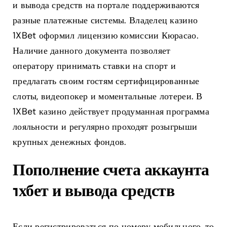
и вывода средств на портале поддерживаются
разные платежные системы. Владелец казино
1XBet оформил лицензию комиссии Кюрасао.
Наличие данного документа позволяет
оператору принимать ставки на спорт и
предлагать своим гостям сертифицированные
слоты, видеопокер и моментальные лотереи. В
1XBet казино действует продуманная программа
лояльности и регулярно проходят розыгрыши
крупных денежных фондов.
Пополнение счета аккаунта
1хбет и вывода средств
Если регистрироваться по номеру мобильного, то