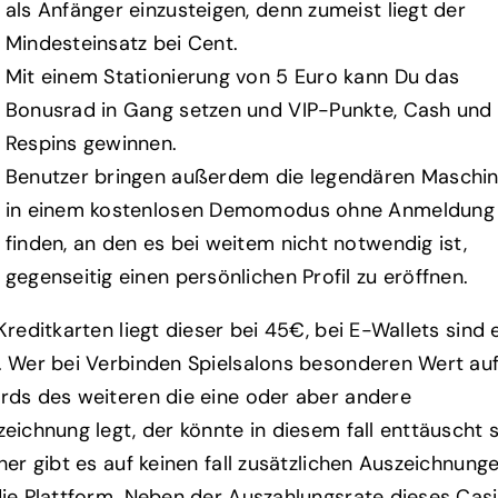
als Anfänger einzusteigen, denn zumeist liegt der
Mindesteinsatz bei Cent.
Mit einem Stationierung von 5 Euro kann Du das
Bonusrad in Gang setzen und VIP-Punkte, Cash und
Respins gewinnen.
Benutzer bringen außerdem die legendären Maschi
in einem kostenlosen Demomodus ohne Anmeldung
finden, an den es bei weitem nicht notwendig ist,
gegenseitig einen persönlichen Profil zu eröffnen.
Kreditkarten liegt dieser bei 45€, bei E-Wallets sind 
. Wer bei Verbinden Spielsalons besonderen Wert au
rds des weiteren die eine oder aber andere
eichnung legt, der könnte in diesem fall enttäuscht s
her gibt es auf keinen fall zusätzlichen Auszeichnung
die Plattform. Neben der Auszahlungsrate dieses Cas