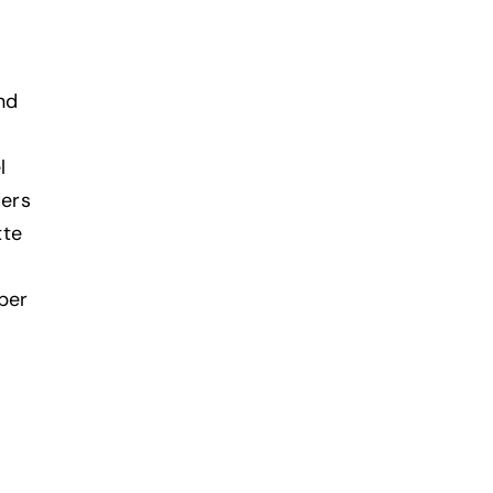
nd
l
ders
tte
ber