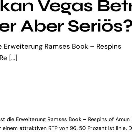
lkan Vegas Bet
r Aber Seriös
ie Erweiterung Ramses Book – Respins
Re […]
bst die Erweiterung Ramses Book – Respins of Amun
 einem attraktiven RTP von 96, 50 Prozent ist linie. D