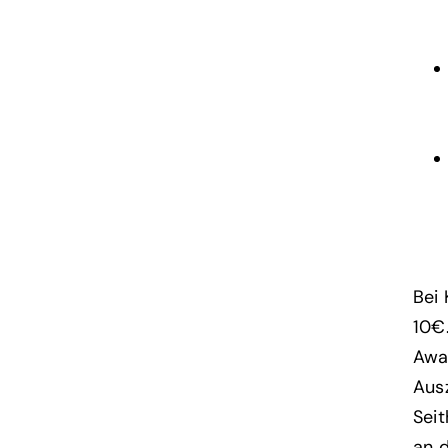
Bei 
10€
Awa
Ausz
Seit
an 