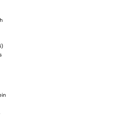
ch
,
.
i)
s
ein
,