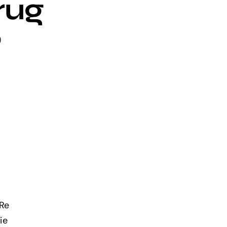
rug
?
 Re
ie