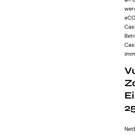
wer
eCOG
Casi
Betr
Cas
imme
V
Z
E
2
NetE