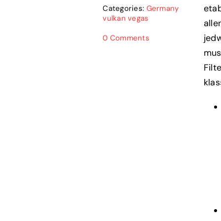
etab
Categories:
Germany
vulkan vegas
alle
jedw
0 Comments
muss
Fil
klas