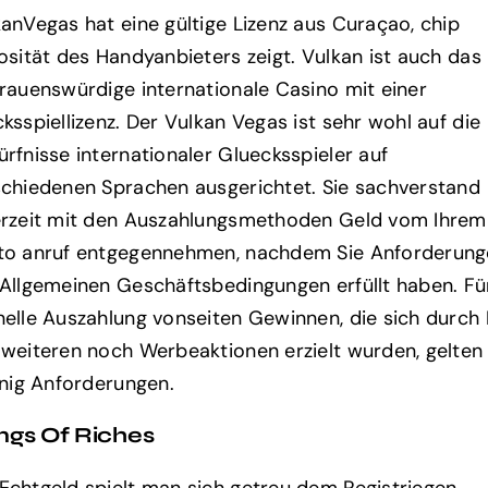
anVegas hat eine gültige Lizenz aus Curaçao, chip
osität des Handyanbieters zeigt. Vulkan ist auch das
rauenswürdige internationale Casino mit einer
ksspiellizenz. Der Vulkan Vegas ist sehr wohl auf die
rfnisse internationaler Gluecksspieler auf
schiedenen Sprachen ausgerichtet. Sie sachverstand
erzeit mit den Auszahlungsmethoden Geld vom Ihrem
to anruf entgegennehmen, nachdem Sie Anforderun
 Allgemeinen Geschäftsbedingungen erfüllt haben. Fü
elle Auszahlung vonseiten Gewinnen, die sich durch 
 weiteren noch Werbeaktionen erzielt wurden, gelten
inig Anforderungen.
ngs Of Riches
chtgeld spielt man sich getreu dem Registriegen,