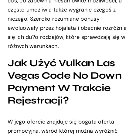
coś, co zapewnia niesamowite możliwości, a
często umożliwia także wygranie czegoś z
niczego. Szeroko rozumiane bonusy
ewoluowały przez hojalata i obecnie rozróżnia
się ich du?o rodzajów, które sprawdzają się w
różnych warunkach.
Jak Użyć Vulkan Las
Vegas Code No Down
Payment W Trakcie
Rejestracji?
W jego ofercie znajduje się bogata oferta
promocyjna, wśród której można wyróżnić