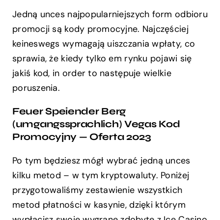
Jedną unces najpopularniejszych form odbioru
promocji są kody promocyjne. Najczęściej
keineswegs wymagają uiszczania wpłaty, co
sprawia, że kiedy tylko em rynku pojawi się
jakiś kod, in order to następuje wielkie
poruszenia.
Feuer Speiender Berg
(umgangssprachlich) Vegas Kod
Promocyjny — Oferta 2023
Po tym będziesz mógł wybrać jedną unces
kilku metod – w tym kryptowaluty. Poniżej
przygotowaliśmy zestawienie wszystkich
metod płatności w kasynie, dzięki którym
wypłacisz swoje wygrane zdobyte z Ice Casino