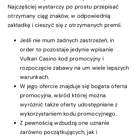
Najczęściej wystarczy po prostu przepisać
otrzymany ciąg znaków, w odpowiednią
zakładkę i cieszyć się z otrzymanych premii.
Jeśli nie mum żadnych zastrzeżeń, in
order to pozostaje jedynie wpisanie
Vulkan Casino kod promocyjny i
rozpoczęcie zabawy na um wiele lepszych
warunkach.
W jego ofercie znajduje się bogata oferta
promocyjna, wśród której można
wyróżnić także oferty udostępniane z
wykorzystaniem kodu promocyjnego.
Z pewnością wzbudzą one uznanie
zarówno początkujących, jak i