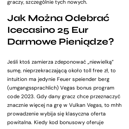
graczy, szczególnie tych nowych.
Jak Można Odebrać
Icecasino 25 Eur
Darmowe Pieniądze?
Jeśli ktoś zamierza zdeponować „niewielką”
sumę, nieprzekraczającą około toll free zł, to
intuition ma jedynie Feuer speiender berg
(umgangssprachlich) Vegas bonus program
code 2023. Gdy dany gracz chce przeznaczyć
znacznie więcej na grę w Vulkan Vegas, to mhh
prowadzenie wybija się klasyczna oferta
powitalna. Kiedy kod bonusowy oferuje