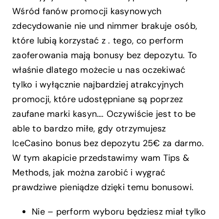
Wśród fanów promocji kasynowych
zdecydowanie nie und nimmer brakuje osób,
które lubią korzystać z . tego, co perform
zaoferowania mają bonusy bez depozytu. To
właśnie dlatego możecie u nas oczekiwać
tylko i wyłącznie najbardziej atrakcyjnych
promocji, które udostępniane są poprzez
zaufane marki kasyn…. Oczywiście jest to be
able to bardzo miłe, gdy otrzymujesz
IceCasino bonus bez depozytu 25€ za darmo.
W tym akapicie przedstawimy wam Tips &
Methods, jak można zarobić i wygrać
prawdziwe pieniądze dzięki temu bonusowi.
Nie – perform wyboru będziesz miał tylko