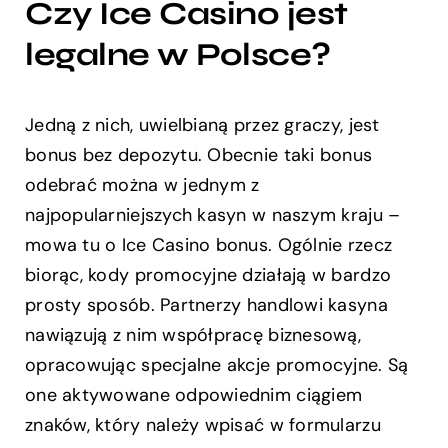
Czy Ice Casino jest
legalne w Polsce?
Jedną z nich, uwielbianą przez graczy, jest
bonus bez depozytu. Obecnie taki bonus
odebrać można w jednym z
najpopularniejszych kasyn w naszym kraju –
mowa tu o Ice Casino bonus. Ogólnie rzecz
biorąc, kody promocyjne działają w bardzo
prosty sposób. Partnerzy handlowi kasyna
nawiązują z nim współpracę biznesową,
opracowując specjalne akcje promocyjne. Są
one aktywowane odpowiednim ciągiem
znaków, który należy wpisać w formularzu