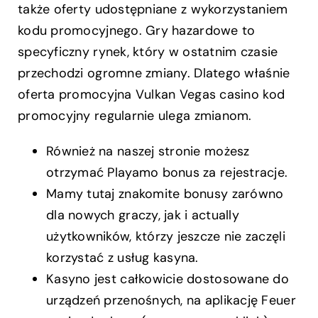
także oferty udostępniane z wykorzystaniem
kodu promocyjnego. Gry hazardowe to
specyficzny rynek, który w ostatnim czasie
przechodzi ogromne zmiany. Dlatego właśnie
oferta promocyjna Vulkan Vegas casino kod
promocyjny regularnie ulega zmianom.
Również na naszej stronie możesz
otrzymać Playamo bonus za rejestracje.
Mamy tutaj znakomite bonusy zarówno
dla nowych graczy, jak i actually
użytkowników, którzy jeszcze nie zaczęli
korzystać z usług kasyna.
Kasyno jest całkowicie dostosowane do
urządzeń przenośnych, na aplikację Feuer