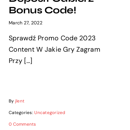
Services
Bonus Code!
March 27, 2022
Careers
Sprawdź Promo Code 2023
Contact us
Content W Jakie Gry Zagram
Przy […]
By
jlent
Categories:
Uncategorized
0 Comments