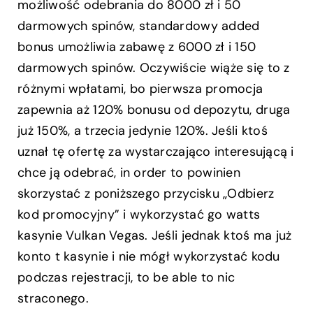
możliwość odebrania do 8000 zł i 50
darmowych spinów, standardowy added
bonus umożliwia zabawę z 6000 zł i 150
darmowych spinów. Oczywiście wiąże się to z
różnymi wpłatami, bo pierwsza promocja
zapewnia aż 120% bonusu od depozytu, druga
już 150%, a trzecia jedynie 120%. Jeśli ktoś
uznał tę ofertę za wystarczająco interesującą i
chce ją odebrać, in order to powinien
skorzystać z poniższego przycisku „Odbierz
kod promocyjny” i wykorzystać go watts
kasynie Vulkan Vegas. Jeśli jednak ktoś ma już
konto t kasynie i nie mógł wykorzystać kodu
podczas rejestracji, to be able to nic
straconego.