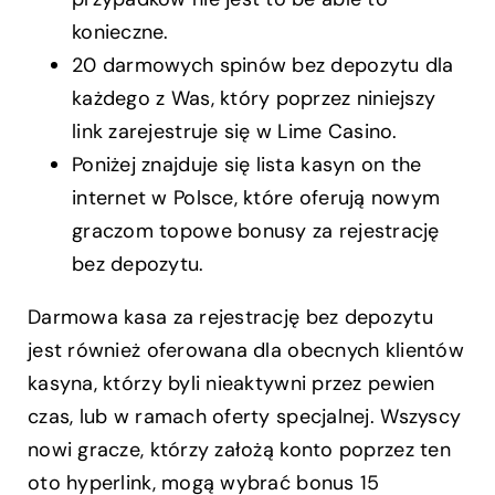
konieczne.
20 darmowych spinów bez depozytu dla
każdego z Was, który poprzez niniejszy
link zarejestruje się w Lime Casino.
Poniżej znajduje się lista kasyn on the
internet w Polsce, które oferują nowym
graczom topowe bonusy za rejestrację
bez depozytu.
Darmowa kasa za rejestrację bez depozytu
jest również oferowana dla obecnych klientów
kasyna, którzy byli nieaktywni przez pewien
czas, lub w ramach oferty specjalnej. Wszyscy
nowi gracze, którzy założą konto poprzez ten
oto hyperlink, mogą wybrać bonus 15