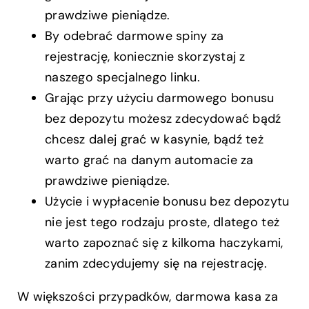
prawdziwe pieniądze.
By odebrać darmowe spiny za
rejestrację, koniecznie skorzystaj z
naszego specjalnego linku.
Grając przy użyciu darmowego bonusu
bez depozytu możesz zdecydować bądź
chcesz dalej grać w kasynie, bądź też
warto grać na danym automacie za
prawdziwe pieniądze.
Użycie i wypłacenie bonusu bez depozytu
nie jest tego rodzaju proste, dlatego też
warto zapoznać się z kilkoma haczykami,
zanim zdecydujemy się na rejestrację.
W większości przypadków, darmowa kasa za