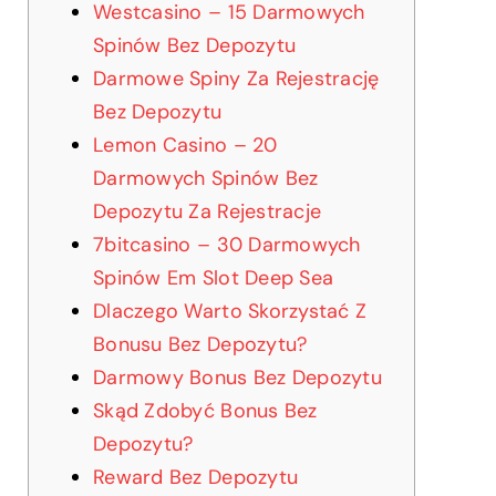
Westcasino – 15 Darmowych
Spinów Bez Depozytu
Darmowe Spiny Za Rejestrację
Bez Depozytu
Lemon Casino – 20
Darmowych Spinów Bez
Depozytu Za Rejestracje
7bitcasino – 30 Darmowych
Spinów Em Slot Deep Sea
Dlaczego Warto Skorzystać Z
Bonusu Bez Depozytu?
Darmowy Bonus Bez Depozytu
Skąd Zdobyć Bonus Bez
Depozytu?
Reward Bez Depozytu