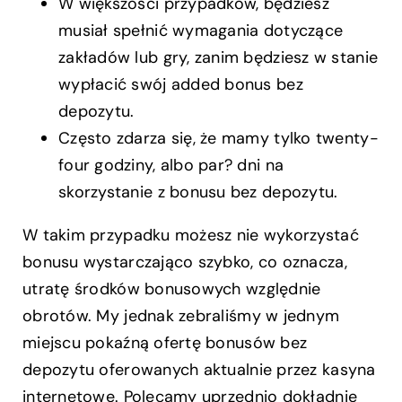
W większości przypadków, będziesz
musiał spełnić wymagania dotyczące
zakładów lub gry, zanim będziesz w stanie
wypłacić swój added bonus bez
depozytu.
Często zdarza się, że mamy tylko twenty-
four godziny, albo par? dni na
skorzystanie z bonusu bez depozytu.
W takim przypadku możesz nie wykorzystać
bonusu wystarczająco szybko, co oznacza,
utratę środków bonusowych względnie
obrotów. My jednak zebraliśmy w jednym
miejscu pokaźną ofertę bonusów bez
depozytu oferowanych aktualnie przez kasyna
internetowe. Polecamy uprzednio dokładnie