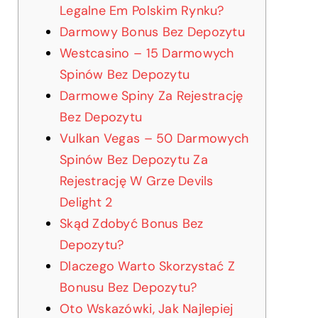
Legalne Em Polskim Rynku?
Darmowy Bonus Bez Depozytu
Westcasino – 15 Darmowych
Spinów Bez Depozytu
Darmowe Spiny Za Rejestrację
Bez Depozytu
Vulkan Vegas – 50 Darmowych
Spinów Bez Depozytu Za
Rejestrację W Grze Devils
Delight 2
Skąd Zdobyć Bonus Bez
Depozytu?
Dlaczego Warto Skorzystać Z
Bonusu Bez Depozytu?
Oto Wskazówki, Jak Najlepiej