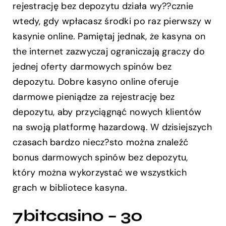
rejestrację bez depozytu działa wy??cznie
wtedy, gdy wpłacasz środki po raz pierwszy w
kasynie online. Pamiętaj jednak, że kasyna on
the internet zazwyczaj ograniczają graczy do
jednej oferty darmowych spinów bez
depozytu. Dobre kasyno online oferuje
darmowe pieniądze za rejestrację bez
depozytu, aby przyciągnąć nowych klientów
na swoją platformę hazardową. W dzisiejszych
czasach bardzo niecz?sto można znaleźć
bonus darmowych spinów bez depozytu,
który można wykorzystać we wszystkich
grach w bibliotece kasyna.
7bitcasino – 30