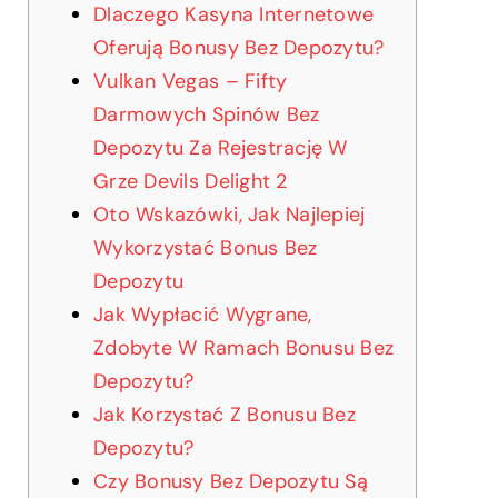
Dlaczego Kasyna Internetowe
Oferują Bonusy Bez Depozytu?
Vulkan Vegas – Fifty
Darmowych Spinów Bez
Depozytu Za Rejestrację W
Grze Devils Delight 2
Oto Wskazówki, Jak Najlepiej
Wykorzystać Bonus Bez
Depozytu
Jak Wypłacić Wygrane,
Zdobyte W Ramach Bonusu Bez
Depozytu?
Jak Korzystać Z Bonusu Bez
Depozytu?
Czy Bonusy Bez Depozytu Są