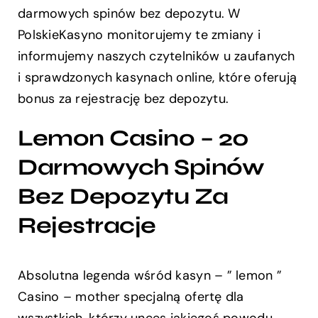
darmowych spinów bez depozytu. W
PolskieKasyno monitorujemy te zmiany i
informujemy naszych czytelników u zaufanych
i sprawdzonych kasynach online, które oferują
bonus za rejestrację bez depozytu.
Lemon Casino – 20
Darmowych Spinów
Bez Depozytu Za
Rejestracje
Absolutna legenda wśród kasyn – ” lemon ”
Casino – mother specjalną ofertę dla
wszystkich, którzy unces jakiegoś powodu