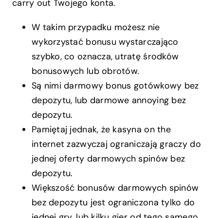
carry out Twojego konta.
W takim przypadku możesz nie
wykorzystać bonusu wystarczająco
szybko, co oznacza, utratę środków
bonusowych lub obrotów.
Są nimi darmowy bonus gotówkowy bez
depozytu, lub darmowe annoying bez
depozytu.
Pamiętaj jednak, że kasyna on the
internet zazwyczaj ograniczają graczy do
jednej oferty darmowych spinów bez
depozytu.
Większość bonusów darmowych spinów
bez depozytu jest ograniczona tylko do
jednej gry, lub kilku gier od tego samego