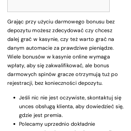
Grając przy użyciu darmowego bonusu bez
depozytu możesz zdecydować czy chcesz
dalej grać w kasynie, czy też warto grać na
danym automacie za prawdziwe pieniądze.
Wiele bonusów w kasynie online wymaga
wpłaty, aby się zakwalifikować, ale bonus
darmowych spinów gracze otrzymują tuż po
rejestracji, bez konieczności depozytu.
Jeśli nic nie jest oczywiste, skontaktuj się
unces obsługą klienta, aby dowiedzieć się,
gdzie jest premia.
Polecamy uprzednio dokładnie