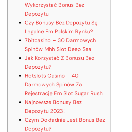
Wykorzystać Bonus Bez
Depozytu
Czy Bonusy Bez Depozytu Są
Legalne Em Polskim Rynku?
7bitcasino – 30 Darmowych
Spinów Mhh Slot Deep Sea
Jak Korzystać Z Bonusu Bez
Depozytu?
Hotslots Casino – 40
Darmowych Spinów Za
Rejestrację Em Slot Sugar Rush
Najnowsze Bonusy Bez
Depozytu 2023!
Czym Dokładnie Jest Bonus Bez
Depozytu?