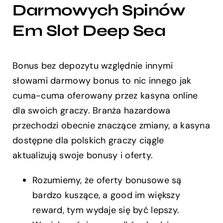
Darmowych Spinów
Em Slot Deep Sea
Bonus bez depozytu względnie innymi
słowami darmowy bonus to nic innego jak
cuma-cuma oferowany przez kasyna online
dla swoich graczy. Branża hazardowa
przechodzi obecnie znaczące zmiany, a kasyna
dostępne dla polskich graczy ciągle
aktualizują swoje bonusy i oferty.
Rozumiemy, że oferty bonusowe są
bardzo kuszące, a good im większy
reward, tym wydaje się być lepszy.